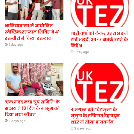
भानियावाला में आयोजित
स्वैच्छिक रक्तदान शिविर में 41
भारी वर्षा को लेकर उत्तराखंड में
रक्तवीरों ने किया रक्तदान
हाई अलर्ट, 24×7 सतर्क रहने के
1 day ago
निर्देश
1 day ago
‘एक मदद ब्लड ग्रुप समिति’ के
सदस्य ने 10 दिन के मासूम को
4 अगस्त को “चेहलुम” के
दिया नया जीवन
जुलूस के दृष्टिगत देहरादून
2 days ago
शहर में रहेगा डायवर्जन
3 days ago