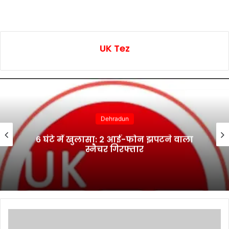
UK Tez
Dehradun
6 घंटे में खुलासा: 2 आई-फोन झपटने वाला
स्नैचर गिरफ्तार