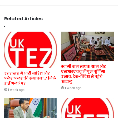
Related Articles
स्वामी राम साधक ग्राम और
एसआरएचयू में गुरु पूर्णिमा
उत्तराखंड में भारी बारिश और
उत्सव, देश-विदेश से पहुंचे
फ्लैश फ्लड की संभावना,7 जिले
श्रद्धालु
हाई अलर्ट पर
1 week ago
1 week ago