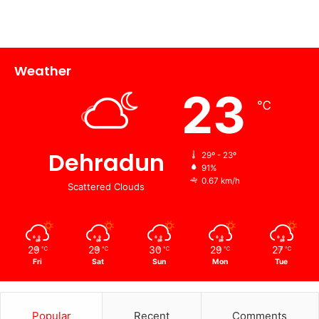
Weather
23
℃
Dehradun
29º - 23º
91%
0.67 km/h
Scattered Clouds
29
29
30
29
27
℃
℃
℃
℃
℃
Fri
Sat
Sun
Mon
Tue
Popular
Recent
Comments