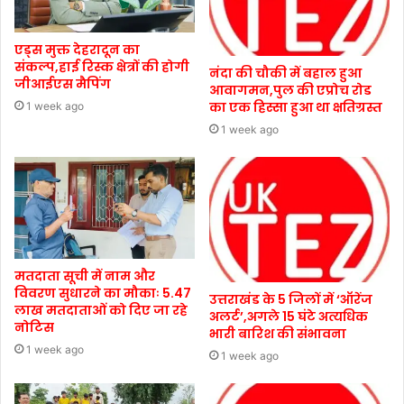
एड्स मुक्त देहरादून का
संकल्प,हाई रिस्क क्षेत्रों की होगी
नंदा की चौकी में बहाल हुआ
जीआईएस मैपिंग
आवागमन,पुल की एप्रोच रोड
का एक हिस्सा हुआ था क्षतिग्रस्त
1 week ago
1 week ago
मतदाता सूची में नाम और
विवरण सुधारने का मौकाः 5.47
उत्तराखंड के 5 जिलों में ‘ऑरेंज
लाख मतदाताओं को दिए जा रहे
अलर्ट’,अगले 15 घंटे अत्यधिक
नोटिस
भारी बारिश की संभावना
1 week ago
1 week ago