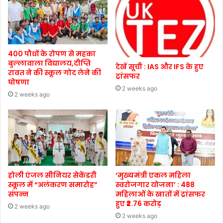
400 पौधों के रोपण से महका
बुल्लावाला विद्यालय,दीप्ति
देखें सूची : IAS और IFS के हुए
रावत ने की स्कूल गोद लेने की
ट्रांसफर
घोषणा
2 weeks ago
2 weeks ago
होली एंजल सीनियर सेकेंडरी
‘मुख्यमंत्री एकल महिला
स्कूल में “अलंकरण समारोह”
स्वरोजगार योजना’ : 488
संपन्न
महिलाओं के खातों में ट्रांसफर
हुए ₹2.76 करोड़
2 weeks ago
2 weeks ago