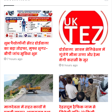
शुभ पैथोलॉजी सेंटर डोईवाला
का बड़ा तोहफा, मुफ्त शुगर-
डोईवाला: सावन सेलिब्रेशन में
बीपी जांच सुविधा शुरू
गूंजेंगे मीना राणा और हेमा
7 hours ago
नेगी करासी के सुर
8 hours ago
मालदेवता में राहत कार्यों ने
देहरादून ट्रैफिक जाम से