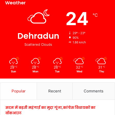
Weather
24
℃
Dehradun
29º - 23º
90%
1.86 km/h
Scattered Clouds
29
28
26
32
31
℃
℃
℃
℃
℃
Sun
Mon
Tue
Wed
Thu
Popular
Recent
Comments
सदन में बढ़ती महंगाई का मुद्दा गूंजा,कांग्रेस विधायकों का
वॉकआउट