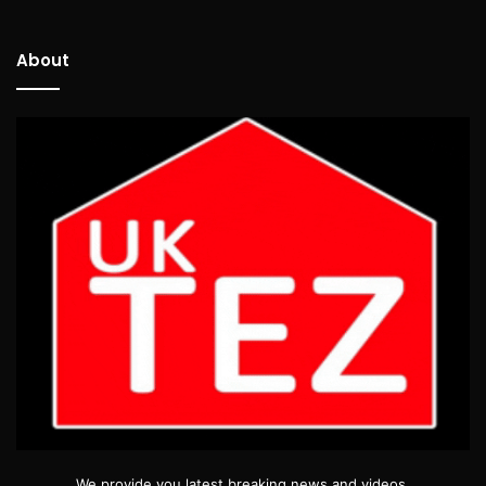
About
We provide you latest breaking news and videos.