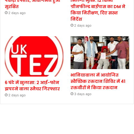
पकड़ी रफ्तार, आवागमन हुआ
मिलेगी मुक्ति: 12 किमी
सुरक्षित
ग्रीनफील्ड बाईपास का DM ने
किया निरीक्षण, दिए सख्त
2 days ago
निर्देश
2 days ago
भानियावाला में आयोजित
स्वैच्छिक रक्तदान शिविर में 41
6 घंटे में खुलासा: 2 आई-फोन
रक्तवीरों ने किया रक्तदान
झपटने वाला स्नैचर गिरफ्तार
3 days ago
2 days ago