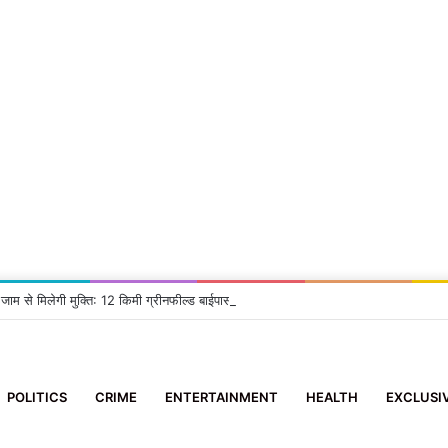
 जाम से मिलेगी मुक्ति: 12 किमी ग्रीनफील्ड बाईपास का DM ने किया निरीक्षण, दिए सख्त निर्देश
POLITICS
CRIME
ENTERTAINMENT
HEALTH
EXCLUSI