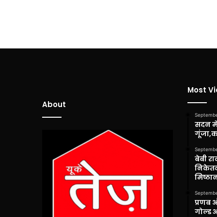
Most V
About
Septembe
सदन में
गूंजा,
Septembe
बेबी रा
निकेतन
मिष्ठान
Septembe
प्रणब 
गोल्ड 