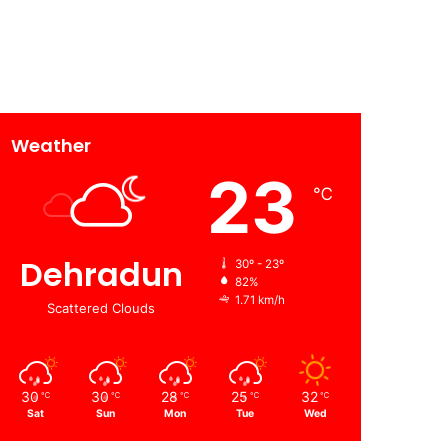
Weather
23
℃
Dehradun
30º - 23º
82%
1.71 km/h
Scattered Clouds
30
30
28
25
32
℃
℃
℃
℃
℃
Sat
Sun
Mon
Tue
Wed