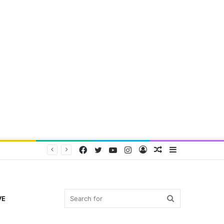
Facebook
Twitter
YouTube
Instagram
Log
Random
Sidebar
In
Article
Search
VE