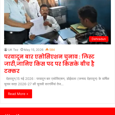
Dehradun
UK Tez
May 15, 2026
584
परवादून बार एसोसिएशन चुनाव : लिस्ट
जारी,जानिए किस पद पर किसके बीच है
टक्कर
देहरादून,15 मई 2026 : परवादून बार एसोसिएशन, डोईवाला (जनपद देहरादून) के वार्षिक
चुनाव सत्र 2026-27 की चुनावी सरगर्मियां तेज…
Read More »