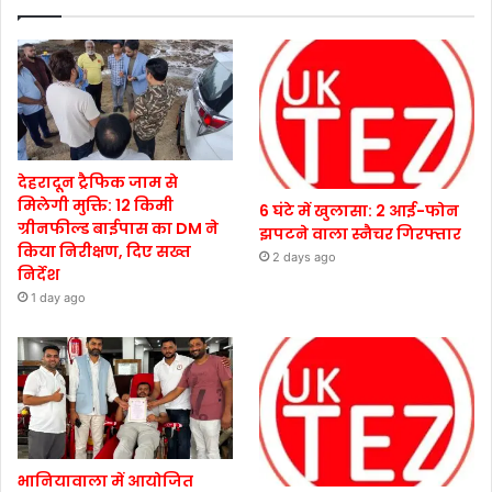
देहरादून ट्रैफिक जाम से
मिलेगी मुक्ति: 12 किमी
6 घंटे में खुलासा: 2 आई-फोन
ग्रीनफील्ड बाईपास का DM ने
झपटने वाला स्नैचर गिरफ्तार
किया निरीक्षण, दिए सख्त
2 days ago
निर्देश
1 day ago
भानियावाला में आयोजित