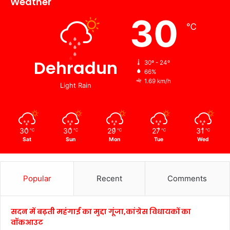
Weather
30
℃
Dehradun
30º - 24º
66%
1.69 km/h
Light Rain
30
30
29
27
31
℃
℃
℃
℃
℃
Sat
Sun
Mon
Tue
Wed
Popular
Recent
Comments
सदन में बढ़ती महंगाई का मुद्दा गूंजा,कांग्रेस विधायकों का
वॉकआउट