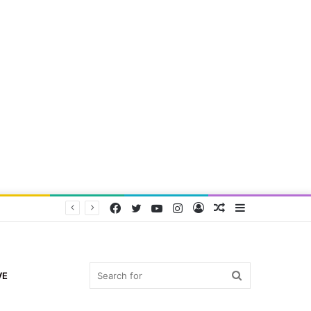
Facebook
Twitter
YouTube
Instagram
Log
Random
Sidebar
In
Article
Search
VE