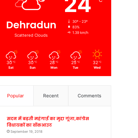
24
℃
Dehradun
30º - 23º
83%
1.39 km/h
Scattered Clouds
30
30
28
25
32
℃
℃
℃
℃
℃
Sat
Sun
Mon
Tue
Wed
Popular
Recent
Comments
सदन में बढ़ती महंगाई का मुद्दा गूंजा,कांग्रेस
विधायकों का वॉकआउट
September 19, 2018