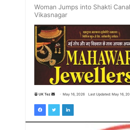
Woman Jumps into Shakti Canal
Vikasnagar
UK Tez
S
May 16, 2026
Last Updated: May 16, 2
e
Facebook
Twitter
LinkedIn
n
d
a
n