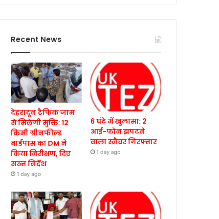
Recent News
देहरादून ट्रैफिक जाम
6 घंटे में खुलासा: 2
से मिलेगी मुक्ति: 12
आई-फोन झपटने
किमी ग्रीनफील्ड
वाला स्नैचर गिरफ्तार
बाईपास का DM ने
किया निरीक्षण, दिए
1 day ago
सख्त निर्देश
1 day ago