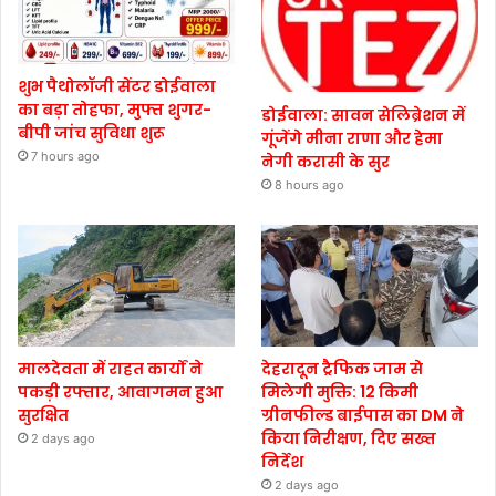
शुभ पैथोलॉजी सेंटर डोईवाला
का बड़ा तोहफा, मुफ्त शुगर-
डोईवाला: सावन सेलिब्रेशन में
बीपी जांच सुविधा शुरू
गूंजेंगे मीना राणा और हेमा
7 hours ago
नेगी करासी के सुर
8 hours ago
मालदेवता में राहत कार्यों ने
देहरादून ट्रैफिक जाम से
पकड़ी रफ्तार, आवागमन हुआ
मिलेगी मुक्ति: 12 किमी
सुरक्षित
ग्रीनफील्ड बाईपास का DM ने
किया निरीक्षण, दिए सख्त
2 days ago
निर्देश
2 days ago