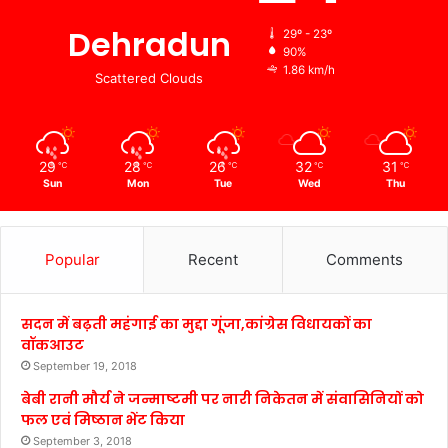
Dehradun
29º - 23º
90%
1.86 km/h
Scattered Clouds
29
28
26
32
31
℃
℃
℃
℃
℃
Sun
Mon
Tue
Wed
Thu
Popular
Recent
Comments
सदन में बढ़ती महंगाई का मुद्दा गूंजा,कांग्रेस विधायकों का
वॉकआउट
September 19, 2018
बेबी रानी मौर्य ने जन्माष्टमी पर नारी निकेतन में संवासिनियों को
फल एवं मिष्ठान भेंट किया
September 3, 2018