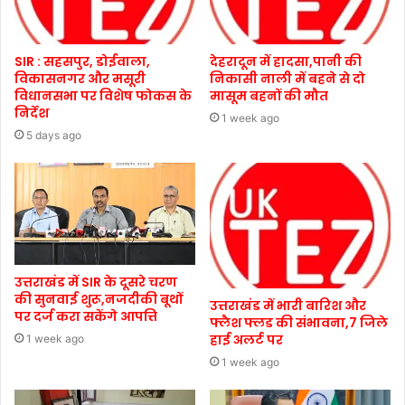
SIR : सहसपुर, डोईवाला,
देहरादून में हादसा,पानी की
विकासनगर और मसूरी
निकासी नाली में बहने से दो
विधानसभा पर विशेष फोकस के
मासूम बहनों की मौत
निर्देश
1 week ago
5 days ago
उत्तराखंड में SIR के दूसरे चरण
की सुनवाई शुरू,नजदीकी बूथों
उत्तराखंड में भारी बारिश और
पर दर्ज करा सकेंगे आपत्ति
फ्लैश फ्लड की संभावना,7 जिले
हाई अलर्ट पर
1 week ago
1 week ago