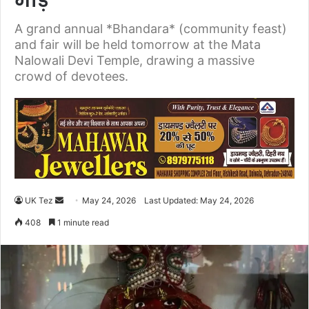
भीड़
A grand annual *Bhandara* (community feast)
and fair will be held tomorrow at the Mata
Nalowali Devi Temple, drawing a massive
crowd of devotees.
UK Tez
S
May 24, 2026
Last Updated: May 24, 2026
e
408
1 minute read
n
d
a
n
e