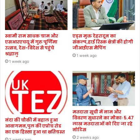
स्वामी राम साधक ग्राम और
एड्स मुक्त देहरादून का
एसआरएचयू में गुरु पूर्णिमा
संकल्प,हाई रिस्क क्षेत्रों की होगी
उत्सव, देश-विदेश से पहुंचे
जीआईएस मैपिंग
श्रद्धालु
1 week ago
1 week ago
मतदाता सूची में नाम और
विवरण सुधारने का मौकाः 5.47
नंदा की चौकी में बहाल हुआ
लाख मतदाताओं को दिए जा रहे
आवागमन,पुल की एप्रोच रोड
नोटिस
का एक हिस्सा हुआ था क्षतिग्रस्त
2 weeks ago
2 weeks ago