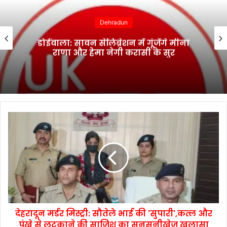
Dehradun
डोईवाला: सावन सेलिब्रेशन में गूंजेंगे मीना
राणा और हेमा नेगी करासी के सुर
देहरादून मर्डर मिस्ट्री: सौतेले भाई की 'सुपारी',कत्ल और
पंखे से लटकाने की साजिश का सनसनीखेज खुलासा