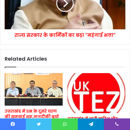
राज्य सरकार के कार्मिकों का बढ़ा "महंगाई भत्ता"
Related Articles
उत्तराखंड में SIR के दूसरे चरण
की सुनवाई शुरू,नजदीकी बूथों
उत्तराखंड में भारी बारिश और
पर दर्ज करा सकेंगे आपत्ति
फ्लैश फ्लड की संभावना,7 जिले
हाई अलर्ट पर
1 week ago