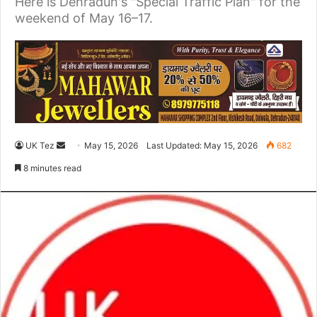
Here is Dehradun's "Special Traffic Plan" for the
weekend of May 16–17.
UK Tez
S
May 15, 2026
Last Updated: May 15, 2026
682
e
8 minutes read
n
d
a
n
e
m
a
i
l