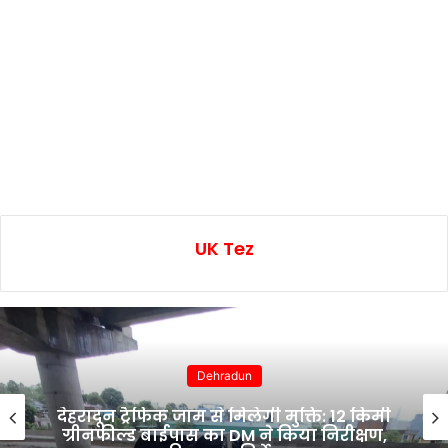
UK Tez
Dehradun
6 घंटे में खुलासा: 2 आई-फोन झपटने वाला
स्नैचर गिरफ्तार