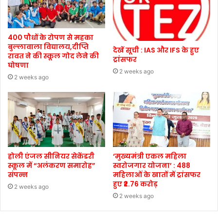
400 पौधों के रोपण से महका
बुल्लावाला विद्यालय,दीप्ति
देखें सूची : IAS और IFS के हुए
रावत ने की स्कूल गोद लेने की
ट्रांसफर
घोषणा
2 weeks ago
2 weeks ago
होली एंजल सीनियर सेकेंडरी
‘मुख्यमंत्री एकल महिला
स्कूल में “अलंकरण समारोह”
स्वरोजगार योजना’ : 488
संपन्न
महिलाओं के खातों में ट्रांसफर
हुए ₹2.76 करोड़
2 weeks ago
2 weeks ago