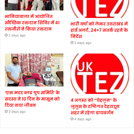
भानियावाला में आयोजित
स्वैच्छिक रक्तदान शिविर में 41
भारी वर्षा को लेकर उत्तराखंड में
रक्तवीरों ने किया रक्तदान
हाई अलर्ट, 24×7 सतर्क रहने के
2 days ago
निर्देश
2 days ago
‘एक मदद ब्लड ग्रुप समिति’ के
सदस्य ने 10 दिन के मासूम को
4 अगस्त को “चेहलुम” के
दिया नया जीवन
जुलूस के दृष्टिगत देहरादून
3 days ago
शहर में रहेगा डायवर्जन
4 days ago