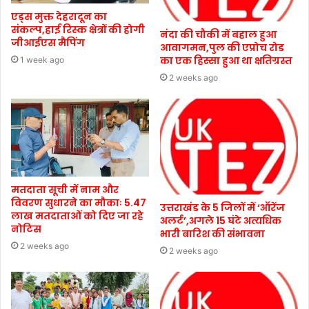
एड्स मुक्त देहरादून का
संकल्प,हाई रिस्क क्षेत्रों की होगी
नंदा की चौकी में बहाल हुआ
जीआईएस मैपिंग
आवागमन,पुल की एप्रोच रोड
का एक हिस्सा हुआ था क्षतिग्रस्त
1 week ago
2 weeks ago
मतदाता सूची में नाम और
विवरण सुधारने का मौकाः 5.47
उत्तराखंड के 5 जिलों में ‘ऑरेंज
लाख मतदाताओं को दिए जा रहे
अलर्ट’,अगले 15 घंटे अत्यधिक
नोटिस
भारी बारिश की संभावना
2 weeks ago
2 weeks ago