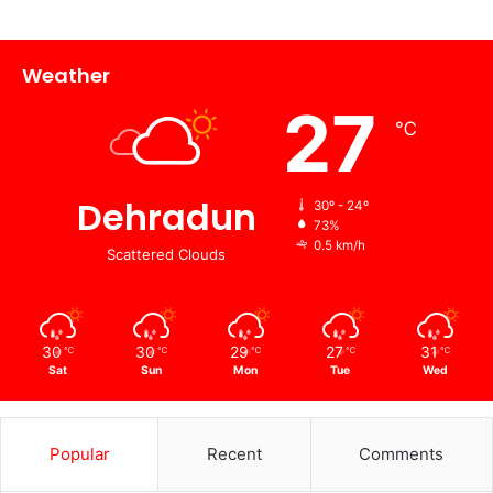
Weather
27
℃
Dehradun
30º - 24º
73%
0.5 km/h
Scattered Clouds
30
30
29
27
31
℃
℃
℃
℃
℃
Sat
Sun
Mon
Tue
Wed
Popular
Recent
Comments