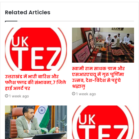
Related Articles
स्वामी राम साधक ग्राम और
एसआरएचयू में गुरु पूर्णिमा
उत्तराखंड में भारी बारिश और
उत्सव, देश-विदेश से पहुंचे
फ्लैश फ्लड की संभावना,7 जिले
श्रद्धालु
हाई अलर्ट पर
1 week ago
1 week ago