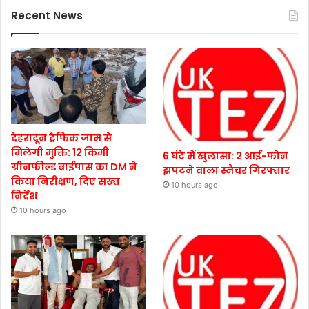
Recent News
देहरादून ट्रैफिक जाम से
मिलेगी मुक्ति: 12 किमी
6 घंटे में खुलासा: 2 आई-फोन
ग्रीनफील्ड बाईपास का DM ने
झपटने वाला स्नैचर गिरफ्तार
किया निरीक्षण, दिए सख्त
10 hours ago
निर्देश
10 hours ago