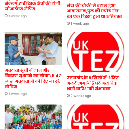
संकल्प,हाई रिस्क क्षेत्रों की होगी
नंदा की चौकी में बहाल हुआ
जीआईएस मैपिंग
आवागमन,पुल की एप्रोच रोड
का एक हिस्सा हुआ था क्षतिग्रस्त
1 week ago
1 week ago
मतदाता सूची में नाम और
विवरण सुधारने का मौकाः 5.47
उत्तराखंड के 5 जिलों में ‘ऑरेंज
लाख मतदाताओं को दिए जा रहे
अलर्ट’,अगले 15 घंटे अत्यधिक
नोटिस
भारी बारिश की संभावना
1 week ago
2 weeks ago