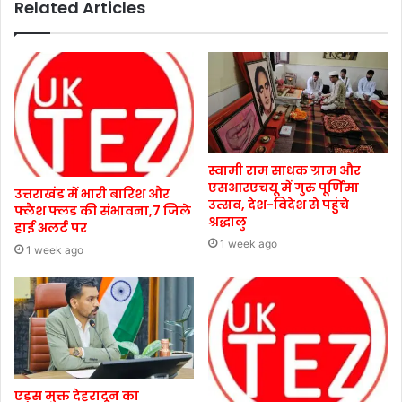
Related Articles
स्वामी राम साधक ग्राम और
एसआरएचयू में गुरु पूर्णिमा
उत्तराखंड में भारी बारिश और
उत्सव, देश-विदेश से पहुंचे
फ्लैश फ्लड की संभावना,7 जिले
श्रद्धालु
हाई अलर्ट पर
1 week ago
1 week ago
एड्स मुक्त देहरादून का