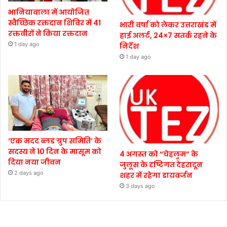
भानियावाला में आयोजित
स्वैच्छिक रक्तदान शिविर में 41
भारी वर्षा को लेकर उत्तराखंड में
रक्तवीरों ने किया रक्तदान
हाई अलर्ट, 24×7 सतर्क रहने के
1 day ago
निर्देश
1 day ago
‘एक मदद ब्लड ग्रुप समिति’ के
सदस्य ने 10 दिन के मासूम को
4 अगस्त को “चेहलुम” के
दिया नया जीवन
जुलूस के दृष्टिगत देहरादून
2 days ago
शहर में रहेगा डायवर्जन
3 days ago