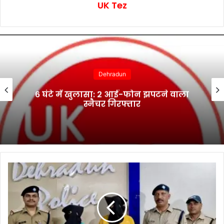
UK Tez
Dehradun
6 घंटे में खुलासा: 2 आई-फोन झपटने वाला
स्नैचर गिरफ्तार