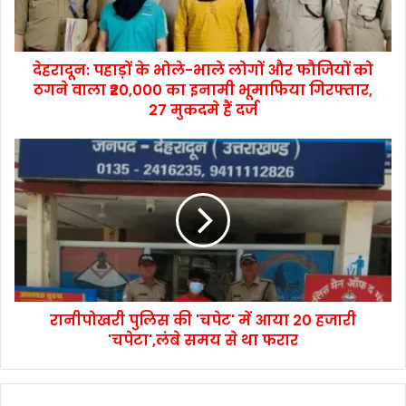
देहरादून: पहाड़ों के भोले-भाले लोगों और फौजियों को
ठगने वाला ₹20,000 का इनामी भूमाफिया गिरफ्तार,
27 मुकदमे हैं दर्ज
रानीपोखरी पुलिस की 'चपेट' में आया 20 हजारी
'चपेटा',लंबे समय से था फरार