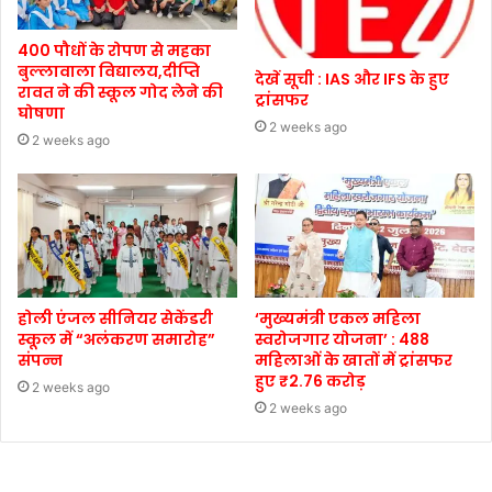
400 पौधों के रोपण से महका
बुल्लावाला विद्यालय,दीप्ति
देखें सूची : IAS और IFS के हुए
रावत ने की स्कूल गोद लेने की
ट्रांसफर
घोषणा
2 weeks ago
2 weeks ago
होली एंजल सीनियर सेकेंडरी
‘मुख्यमंत्री एकल महिला
स्कूल में “अलंकरण समारोह”
स्वरोजगार योजना’ : 488
संपन्न
महिलाओं के खातों में ट्रांसफर
हुए ₹2.76 करोड़
2 weeks ago
2 weeks ago