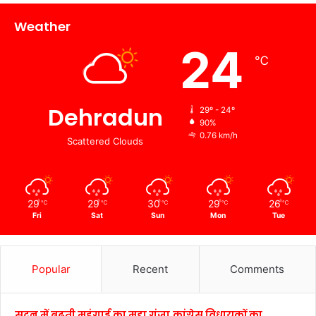
Weather
24
℃
Dehradun
29º - 24º
90%
0.76 km/h
Scattered Clouds
29
29
30
29
26
℃
℃
℃
℃
℃
Fri
Sat
Sun
Mon
Tue
Popular
Recent
Comments
सदन में बढ़ती महंगाई का मुद्दा गूंजा,कांग्रेस विधायकों का