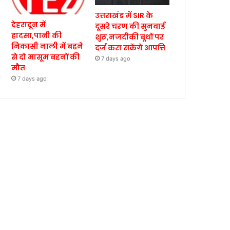
उत्तराखंड में SIR के
देहरादून में
दूसरे चरण की सुनवाई
हादसा,पानी की
शुरू,नजदीकी बूथों पर
निकासी नाली में बहने
दर्ज करा सकेंगे आपत्ति
से दो मासूम बहनों की
7 days ago
मौत
7 days ago