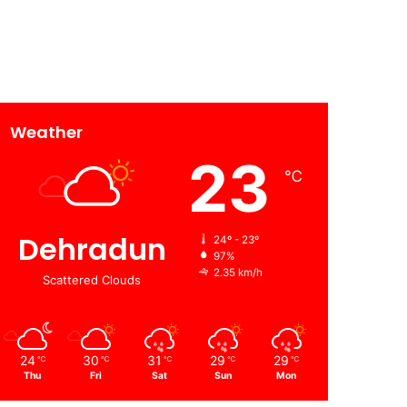
Weather
23
℃
Dehradun
24º - 23º
97%
2.35 km/h
Scattered Clouds
24
30
31
29
29
℃
℃
℃
℃
℃
Thu
Fri
Sat
Sun
Mon