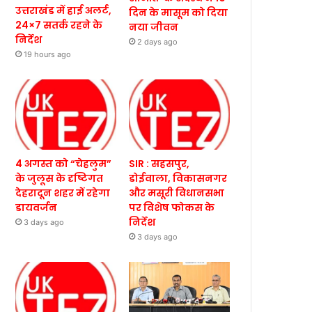
उत्तराखंड में हाई अलर्ट,
दिन के मासूम को दिया
24×7 सतर्क रहने के
नया जीवन
निर्देश
2 days ago
19 hours ago
4 अगस्त को “चेहलुम”
SIR : सहसपुर,
के जुलूस के दृष्टिगत
डोईवाला, विकासनगर
देहरादून शहर में रहेगा
और मसूरी विधानसभा
डायवर्जन
पर विशेष फोकस के
निर्देश
3 days ago
3 days ago