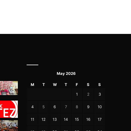
May 2026
M
T
W
T
F
S
S
1
2
3
4
5
6
7
8
9
10
11
12
13
14
15
16
17