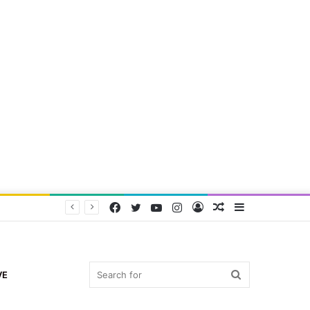
Facebook
Twitter
YouTube
Instagram
Log
Random
Sidebar
In
Article
Search
VE