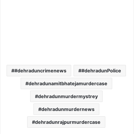
#dehraduncrimenews
#dehradunPolice
dehradunamitbhatejamurdercase
dehradunmurdermystrey
dehradunmurdernews
dehradunrajpurmurdercase