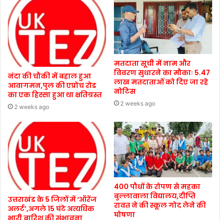
मतदाता सूची में नाम और
विवरण सुधारने का मौकाः 5.47
नंदा की चौकी में बहाल हुआ
लाख मतदाताओं को दिए जा रहे
आवागमन,पुल की एप्रोच रोड
नोटिस
का एक हिस्सा हुआ था क्षतिग्रस्त
2 weeks ago
2 weeks ago
400 पौधों के रोपण से महका
बुल्लावाला विद्यालय,दीप्ति
उत्तराखंड के 5 जिलों में ‘ऑरेंज
रावत ने की स्कूल गोद लेने की
अलर्ट’,अगले 15 घंटे अत्यधिक
घोषणा
भारी बारिश की संभावना