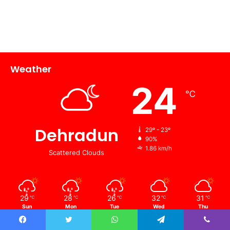
Weather
24
℃
Dehradun
29º - 23º
90%
1.86 km/h
Scattered Clouds
29
28
26
32
31
℃
℃
℃
℃
℃
Sun
Mon
Tue
Wed
Thu