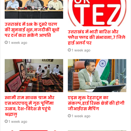
उत्तराखंड में SIR के दूसरे चरण
की सुनवाई शुरू,नजदीकी बूथों
उत्तराखंड में भारी बारिश और
पर दर्ज करा सकेंगे आपत्ति
फ्लैश फ्लड की संभावना,7 जिले
हाई अलर्ट पर
1 week ago
1 week ago
स्वामी राम साधक ग्राम और
एड्स मुक्त देहरादून का
एसआरएचयू में गुरु पूर्णिमा
संकल्प,हाई रिस्क क्षेत्रों की होगी
उत्सव, देश-विदेश से पहुंचे
जीआईएस मैपिंग
श्रद्धालु
1 week ago
1 week ago