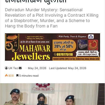
सनसनीखेज खुलासा
Dehradun Murder Mystery: Sensational
Revelation of a Plot Involving a Contract Killing
of a Stepbrother, Murder, and a Scheme to
Hang the Body from a Fan
UK Tez
S
May 24, 2026
Last Updated: May 24, 2026
e
808
5 minutes read
n
d
a
n
e