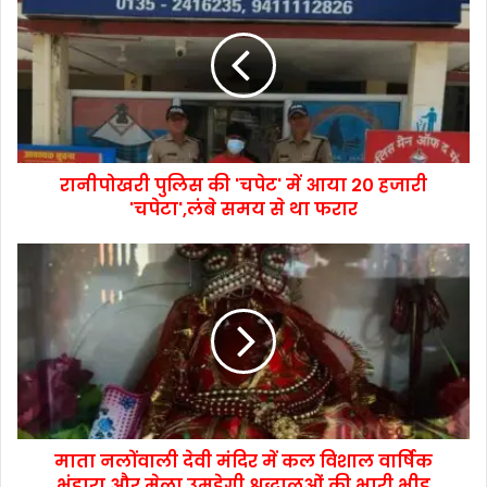
रानीपोखरी पुलिस की 'चपेट' में आया 20 हजारी
'चपेटा',लंबे समय से था फरार
माता नलोंवाली देवी मंदिर में कल विशाल वार्षिक
भंडारा और मेला,उमड़ेगी श्रद्धालुओं की भारी भीड़