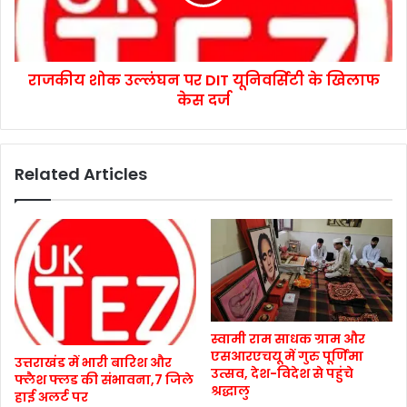
राजकीय शोक उल्लंघन पर DIT यूनिवर्सिटी के खिलाफ
केस दर्ज
Related Articles
स्वामी राम साधक ग्राम और
एसआरएचयू में गुरु पूर्णिमा
उत्तराखंड में भारी बारिश और
उत्सव, देश-विदेश से पहुंचे
फ्लैश फ्लड की संभावना,7 जिले
श्रद्धालु
हाई अलर्ट पर