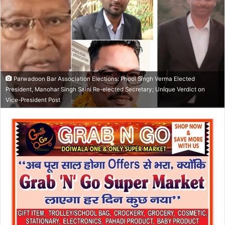
n
e
m
a
i
l
Parwadoon Bar Association Elections: Phool Singh Verma Elected
President, Manohar Singh Saini Re-elected Secretary; Unique Verdict on
Vice-President Post