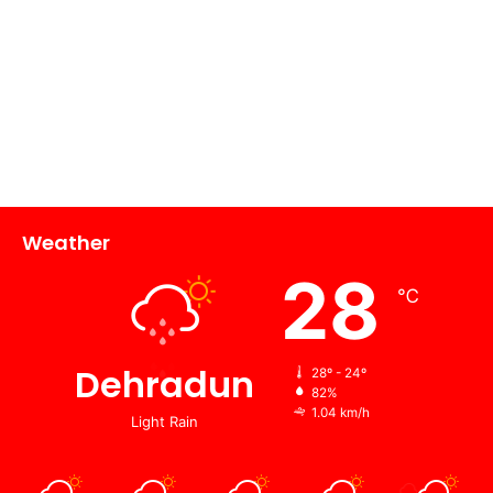
Weather
28
℃
Dehradun
28º - 24º
82%
1.04 km/h
Light Rain