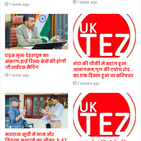
1 week ago
1 week ago
एड्स मुक्त देहरादून का
संकल्प,हाई रिस्क क्षेत्रों की होगी
नंदा की चौकी में बहाल हुआ
जीआईएस मैपिंग
आवागमन,पुल की एप्रोच रोड
का एक हिस्सा हुआ था क्षतिग्रस्त
1 week ago
2 weeks ago
मतदाता सूची में नाम और
विवरण सुधारने का मौकाः 5.47