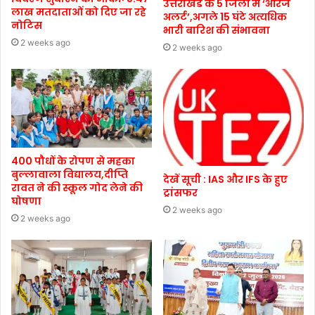
उत्तराखंड के 5 जिलों में ‘ऑरेंज
लाख मतदाताओं को दिए जा रहे
अलर्ट’,अगले 15 घंटे अत्यधिक
नोटिस
भारी बारिश की संभावना
2 weeks ago
2 weeks ago
400 पौधों के रोपण से महका
बुल्लावाला विद्यालय,दीप्ति
देखें सूची : IAS और IFS के हुए
रावत ने की स्कूल गोद लेने की
ट्रांसफर
घोषणा
2 weeks ago
2 weeks ago