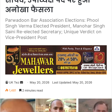
सचिव, उपाध्यक्ष पद पर हुआ
अनोखा फैसला
Parwadoon Bar Association Elections: Phool
Singh Verma Elected President, Manohar Singh
Saini Re-elected Secretary; Unique Verdict on
Vice-President Post
UK Tez
S
May 20, 2026
Last Updated: May 20, 2026
e
1,481
2 minutes read
n
d
a