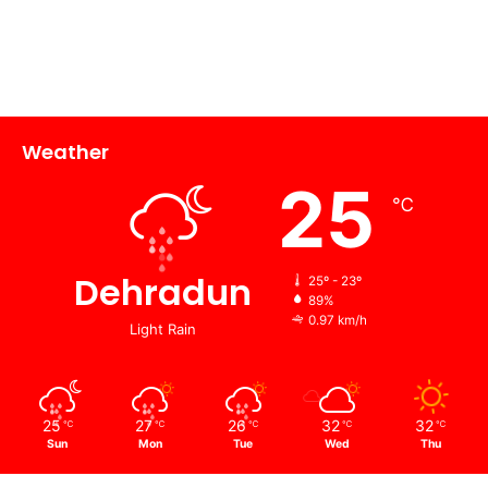
Weather
25
℃
Dehradun
25º - 23º
89%
0.97 km/h
Light Rain
25
27
26
32
32
℃
℃
℃
℃
℃
Sun
Mon
Tue
Wed
Thu