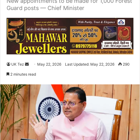
New appointments to be made for 1,000 Forest
Guard posts — Chief Minister
UK Tez
S
May 22, 2026
Last Updated: May 22, 2026
290
e
2 minutes read
n
d
a
n
e
m
a
i
l