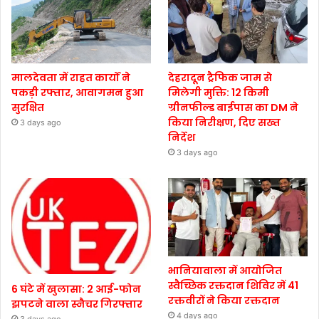
मालदेवता में राहत कार्यों ने
देहरादून ट्रैफिक जाम से
पकड़ी रफ्तार, आवागमन हुआ
मिलेगी मुक्ति: 12 किमी
सुरक्षित
ग्रीनफील्ड बाईपास का DM ने
किया निरीक्षण, दिए सख्त
3 days ago
निर्देश
3 days ago
भानियावाला में आयोजित
स्वैच्छिक रक्तदान शिविर में 41
6 घंटे में खुलासा: 2 आई-फोन
रक्तवीरों ने किया रक्तदान
झपटने वाला स्नैचर गिरफ्तार
4 days ago
3 days ago