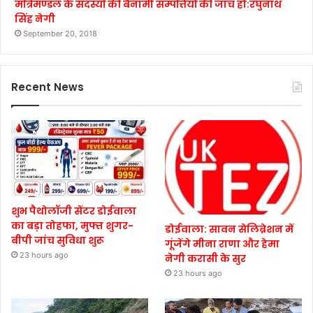
मंत्रिमण्डल के सदस्यों की बैनामी सम्पत्तियों की जाँच हो:रघुनाथ
सिंह नेगी
September 20, 2018
Recent News
शुभ पैथोलॉजी सेंटर डोईवाला
का बड़ा तोहफा, मुफ्त शुगर-
डोईवाला: सावन सेलिब्रेशन में
बीपी जांच सुविधा शुरू
गूंजेंगे मीना राणा और हेमा
23 hours ago
नेगी करासी के सुर
23 hours ago