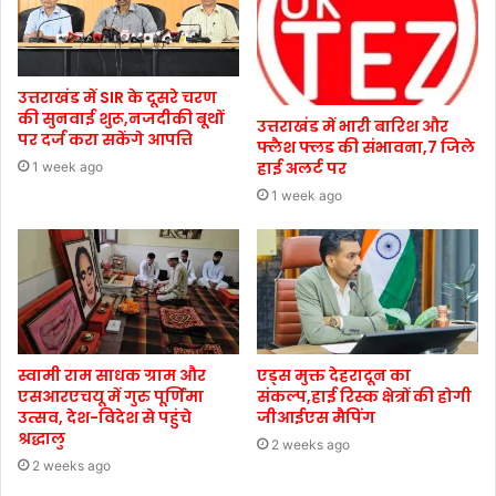
उत्तराखंड में SIR के दूसरे चरण
की सुनवाई शुरू,नजदीकी बूथों
उत्तराखंड में भारी बारिश और
पर दर्ज करा सकेंगे आपत्ति
फ्लैश फ्लड की संभावना,7 जिले
हाई अलर्ट पर
1 week ago
1 week ago
स्वामी राम साधक ग्राम और
एड्स मुक्त देहरादून का
एसआरएचयू में गुरु पूर्णिमा
संकल्प,हाई रिस्क क्षेत्रों की होगी
उत्सव, देश-विदेश से पहुंचे
जीआईएस मैपिंग
श्रद्धालु
2 weeks ago
2 weeks ago