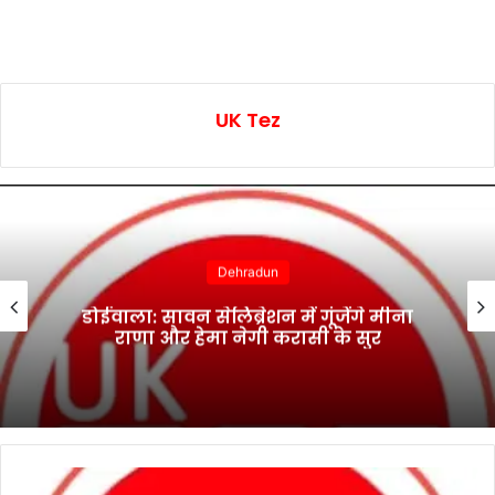
UK Tez
Dehradun
डोईवाला: सावन सेलिब्रेशन में गूंजेंगे मीना
राणा और हेमा नेगी करासी के सुर