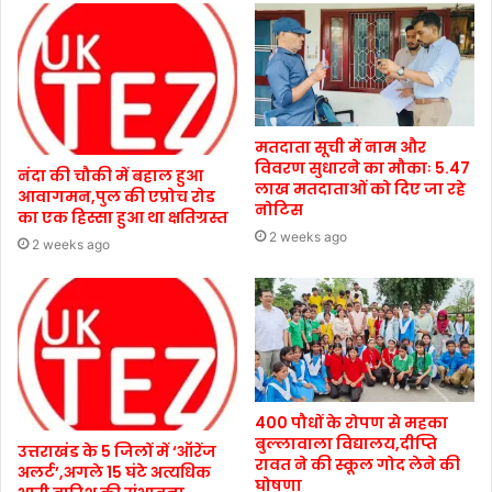
मतदाता सूची में नाम और
विवरण सुधारने का मौकाः 5.47
नंदा की चौकी में बहाल हुआ
लाख मतदाताओं को दिए जा रहे
आवागमन,पुल की एप्रोच रोड
नोटिस
का एक हिस्सा हुआ था क्षतिग्रस्त
2 weeks ago
2 weeks ago
400 पौधों के रोपण से महका
बुल्लावाला विद्यालय,दीप्ति
उत्तराखंड के 5 जिलों में ‘ऑरेंज
रावत ने की स्कूल गोद लेने की
अलर्ट’,अगले 15 घंटे अत्यधिक
घोषणा