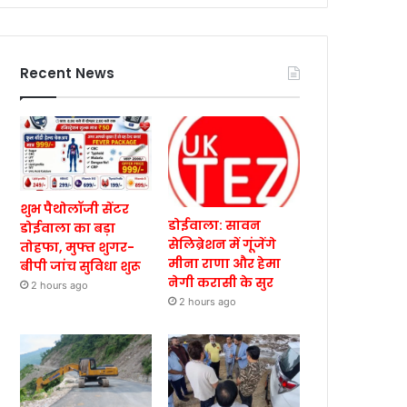
Recent News
शुभ पैथोलॉजी सेंटर
डोईवाला: सावन
डोईवाला का बड़ा
सेलिब्रेशन में गूंजेंगे
तोहफा, मुफ्त शुगर-
मीना राणा और हेमा
बीपी जांच सुविधा शुरू
नेगी करासी के सुर
2 hours ago
2 hours ago