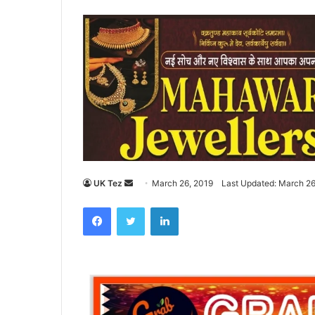
UK Tez
S
March 26, 2019
Last Updated: March 26
e
Facebook
Twitter
LinkedIn
n
d
a
n
e
m