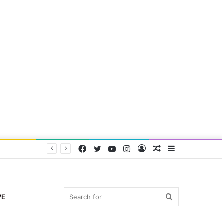
Facebook
Twitter
YouTube
Instagram
Log
Random
Sidebar
In
Article
Search
VE