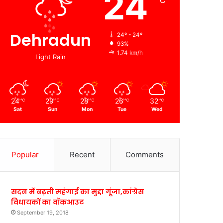
24
℃
Dehradun
24º - 24º
93%
1.74 km/h
Light Rain
24
29
28
26
32
℃
℃
℃
℃
℃
Sat
Sun
Mon
Tue
Wed
Popular
Recent
Comments
सदन में बढ़ती महंगाई का मुद्दा गूंजा,कांग्रेस
विधायकों का वॉकआउट
September 19, 2018