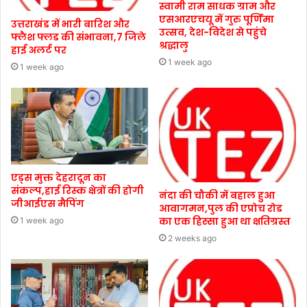
स्वामी राम साधक ग्राम और
एसआरएचयू में गुरु पूर्णिमा
उत्तराखंड में भारी बारिश और
उत्सव, देश-विदेश से पहुंचे
फ्लैश फ्लड की संभावना,7 जिले
श्रद्धालु
हाई अलर्ट पर
1 week ago
1 week ago
एड्स मुक्त देहरादून का
संकल्प,हाई रिस्क क्षेत्रों की होगी
नंदा की चौकी में बहाल हुआ
जीआईएस मैपिंग
आवागमन,पुल की एप्रोच रोड
का एक हिस्सा हुआ था क्षतिग्रस्त
1 week ago
2 weeks ago