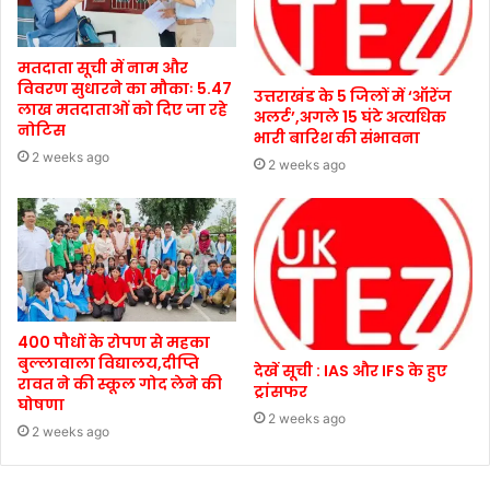
मतदाता सूची में नाम और
विवरण सुधारने का मौकाः 5.47
उत्तराखंड के 5 जिलों में ‘ऑरेंज
लाख मतदाताओं को दिए जा रहे
अलर्ट’,अगले 15 घंटे अत्यधिक
नोटिस
भारी बारिश की संभावना
2 weeks ago
2 weeks ago
400 पौधों के रोपण से महका
बुल्लावाला विद्यालय,दीप्ति
देखें सूची : IAS और IFS के हुए
रावत ने की स्कूल गोद लेने की
ट्रांसफर
घोषणा
2 weeks ago
2 weeks ago