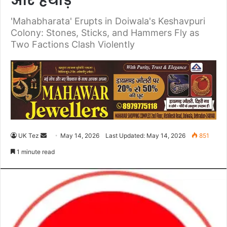
और हथौड़े
'Mahabharata' Erupts in Doiwala's Keshavpuri
Colony: Stones, Sticks, and Hammers Fly as
Two Factions Clash Violently
UK Tez
S
May 14, 2026
Last Updated: May 14, 2026
851
e
1 minute read
n
d
a
n
e
m