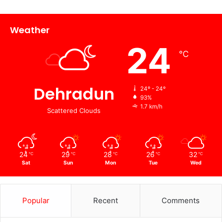
Weather
24
℃
Dehradun
24º - 24º
93%
1.7 km/h
Scattered Clouds
24
29
28
26
32
℃
℃
℃
℃
℃
Sat
Sun
Mon
Tue
Wed
Popular
Recent
Comments