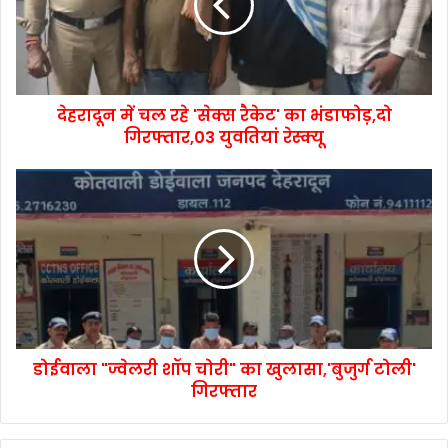
देहरादून में चल रहे 'सेक्स रैकेट' का भंडाफोड़,दो
गिरफ्तार,03 युवतियां रेस्क्यू
डोईवाला "ज्वेलरी शॉप चोरी" का खुलासा,'बुजुर्ग टोली'
गिरफ्तार