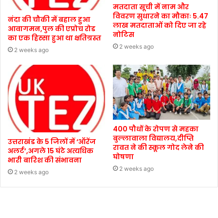
मतदाता सूची में नाम और
विवरण सुधारने का मौकाः 5.47
नंदा की चौकी में बहाल हुआ
लाख मतदाताओं को दिए जा रहे
आवागमन,पुल की एप्रोच रोड
नोटिस
का एक हिस्सा हुआ था क्षतिग्रस्त
2 weeks ago
2 weeks ago
400 पौधों के रोपण से महका
बुल्लावाला विद्यालय,दीप्ति
उत्तराखंड के 5 जिलों में ‘ऑरेंज
रावत ने की स्कूल गोद लेने की
अलर्ट’,अगले 15 घंटे अत्यधिक
घोषणा
भारी बारिश की संभावना
2 weeks ago
2 weeks ago