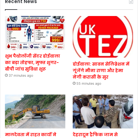
Recent News
शुभ पैथोलॉजी सेंटर डोईवाला
का बड़ा तोहफा, मुफ्त शुगर-
डोईवाला: सावन सेलिब्रेशन में
बीपी जांच सुविधा शुरू
गूंजेंगे मीना राणा और हेमा
37 minutes ago
नेगी करासी के सुर
55 minutes ago
मालदेवता में राहत कार्यों ने
देहरादून ट्रैफिक जाम से