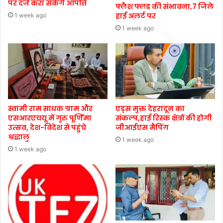
पर दर्ज करा सकेंगे आपत्ति
फ्लैश फ्लड की संभावना,7 जिले
हाई अलर्ट पर
1 week ago
1 week ago
स्वामी राम साधक ग्राम और
एड्स मुक्त देहरादून का
एसआरएचयू में गुरु पूर्णिमा
संकल्प,हाई रिस्क क्षेत्रों की होगी
उत्सव, देश-विदेश से पहुंचे
जीआईएस मैपिंग
श्रद्धालु
1 week ago
1 week ago