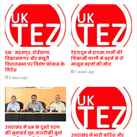
SIR : सहसपुर, डोईवाला,
देहरादून में हादसा,पानी की
विकासनगर और मसूरी
निकासी नाली में बहने से दो
विधानसभा पर विशेष फोकस के
मासूम बहनों की मौत
निर्देश
1 week ago
5 days ago
उत्तराखंड में SIR के दूसरे चरण
की सुनवाई शुरू,नजदीकी बूथों
उत्तराखंड में भारी बारिश और