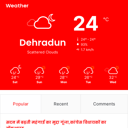
Weather
24
℃
Dehradun
24º - 24º
93%
1.7 km/h
Scattered Clouds
24
29
28
26
32
℃
℃
℃
℃
℃
Sat
Sun
Mon
Tue
Wed
Popular
Recent
Comments
सदन में बढ़ती महंगाई का मुद्दा गूंजा,कांग्रेस विधायकों का