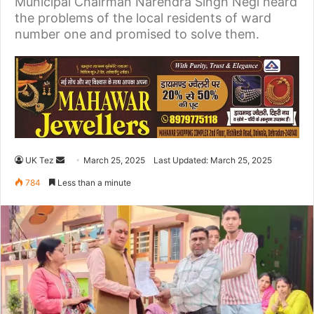
Municipal Chairman Narendra Singh Negi heard
the problems of the local residents of ward
number one and promised to solve them.
UK Tez
S
March 25, 2025
Last Updated: March 25, 2025
e
784
Less than a minute
n
d
a
n
e
m
a
i