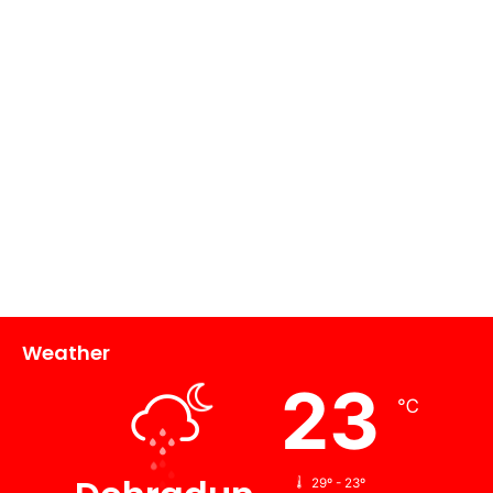
Weather
23
℃
29º - 23º