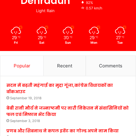
Dehradun
92%
0.57 km/h
Light Rain
29
29
30
29
27
℃
℃
℃
℃
℃
Fri
Sat
Sun
Mon
Tue
Popular
Recent
Comments
सदन में बढ़ती महंगाई का मुद्दा गूंजा,कांग्रेस विधायकों का
वॉकआउट
September 19, 2018
बेबी रानी मौर्य ने जन्माष्टमी पर नारी निकेतन में संवासिनियों को
फल एवं मिष्ठान भेंट किया
September 3, 2018
प्रणब और शिबनाथ ने कपल इवेंट का गोल्ड अपने नाम किया