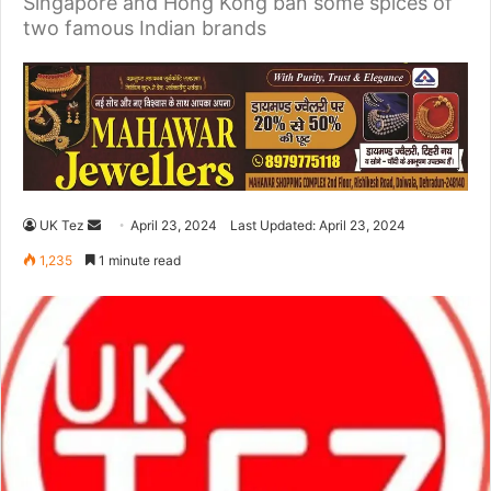
Singapore and Hong Kong ban some spices of
two famous Indian brands
UK Tez
S
April 23, 2024
Last Updated: April 23, 2024
e
1,235
1 minute read
n
d
a
n
e
m
a
i
l