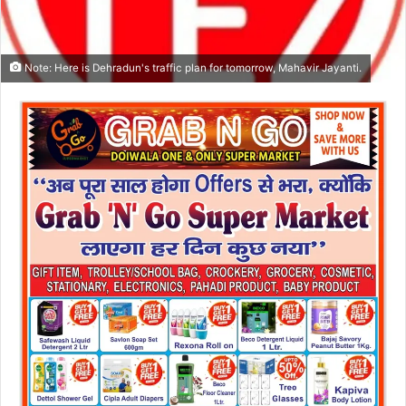
Note: Here is Dehradun's traffic plan for tomorrow, Mahavir Jayanti.