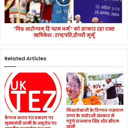
"विश्व आरोग्यम् हि परम धर्म:" को साकार रहा एम्स
ऋषिकेश : राष्ट्रपति,द्रौपदी मुर्मू
Related Articles
निशानेबाजी के दिग्गज जसपाल
राणा के त्रयोदशी संस्कार में
कैप्टन अजय पंत प्रकरण पर
पहुंचे राजनाथ सिंह और सीएम
मुख्यमंत्री धामी के अनुरोध पर
धामी