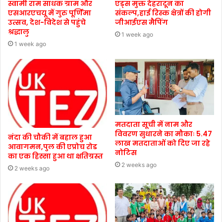
स्वामी राम साधक ग्राम और
एड्स मुक्त देहरादून का
एसआरएचयू में गुरु पूर्णिमा
संकल्प,हाई रिस्क क्षेत्रों की होगी
उत्सव, देश-विदेश से पहुंचे
जीआईएस मैपिंग
श्रद्धालु
1 week ago
1 week ago
मतदाता सूची में नाम और
विवरण सुधारने का मौकाः 5.47
नंदा की चौकी में बहाल हुआ
लाख मतदाताओं को दिए जा रहे
आवागमन,पुल की एप्रोच रोड
नोटिस
का एक हिस्सा हुआ था क्षतिग्रस्त
2 weeks ago
2 weeks ago