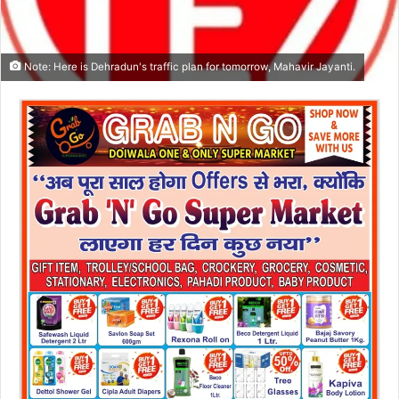
Note: Here is Dehradun's traffic plan for tomorrow, Mahavir Jayanti.