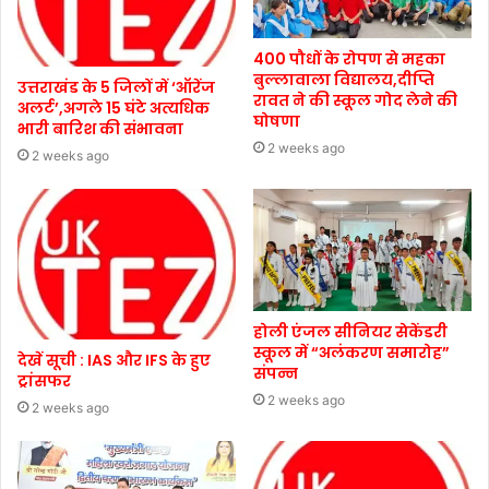
400 पौधों के रोपण से महका
बुल्लावाला विद्यालय,दीप्ति
उत्तराखंड के 5 जिलों में ‘ऑरेंज
रावत ने की स्कूल गोद लेने की
अलर्ट’,अगले 15 घंटे अत्यधिक
घोषणा
भारी बारिश की संभावना
2 weeks ago
2 weeks ago
होली एंजल सीनियर सेकेंडरी
स्कूल में “अलंकरण समारोह”
देखें सूची : IAS और IFS के हुए
संपन्न
ट्रांसफर
2 weeks ago
2 weeks ago