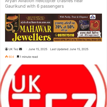
Aryan Aviation helicopter crashes near
Gaurikund with 6 passengers
UK Tez
S
June 15, 2025
Last Updated: June 15, 2025
e
604
1 minute read
n
d
a
n
e
m
a
i
l