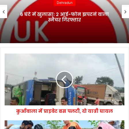
Dehradun
6 घंटे में खुलासा: 2 आई-फोन झपटने वाला
स्नैचर गिरफ्तार
कुआँवाला में प्राइवेट बस पलटी, दो यात्री घायल