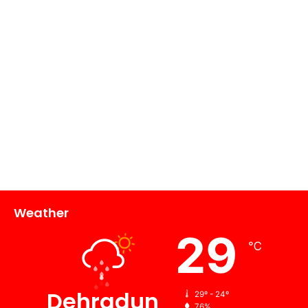
Weather
29
℃
Dehradun
29º - 24º
76%