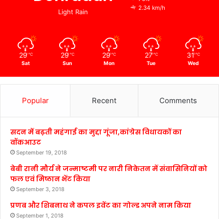
2.34 km/h
Light Rain
29
29
29
27
31
℃
℃
℃
℃
℃
Sat
Sun
Mon
Tue
Wed
Popular
Recent
Comments
सदन में बढ़ती महंगाई का मुद्दा गूंजा,कांग्रेस विधायकों का
वॉकआउट
September 19, 2018
बेबी रानी मौर्य ने जन्माष्टमी पर नारी निकेतन में संवासिनियों को
फल एवं मिष्ठान भेंट किया
September 3, 2018
प्रणब और शिबनाथ ने कपल इवेंट का गोल्ड अपने नाम किया
September 1, 2018