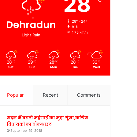
28
℃
Dehradun
28º - 24º
81%
1.75 km/h
Light Rain
28
29
28
28
32
℃
℃
℃
℃
℃
Sat
Sun
Mon
Tue
Wed
Popular
Recent
Comments
सदन में बढ़ती महंगाई का मुद्दा गूंजा,कांग्रेस
विधायकों का वॉकआउट
September 19, 2018