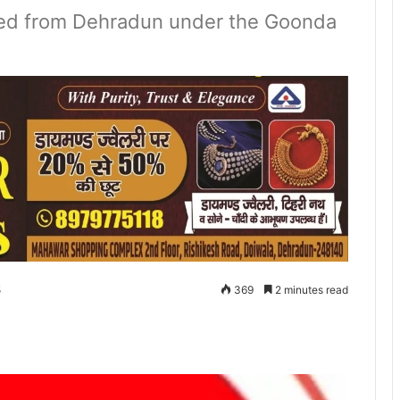
led from Dehradun under the Goonda
5
369
2 minutes read