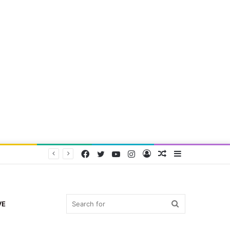
Facebook
Twitter
YouTube
Instagram
Log
Random
Sidebar
In
Article
Search
VE