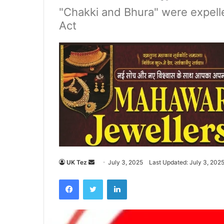
"Chakki and Bhura" were expel
Act
UK Tez
S
July 3, 2025
Last Updated: July 3, 202
e
Facebook
Twitter
LinkedIn
n
d
a
n