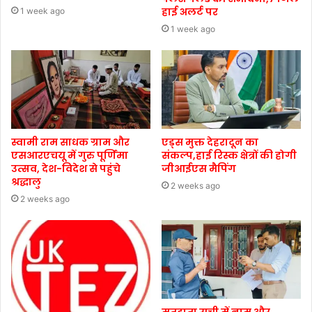
हाई अलर्ट पर
1 week ago
1 week ago
स्वामी राम साधक ग्राम और
एड्स मुक्त देहरादून का
एसआरएचयू में गुरु पूर्णिमा
संकल्प,हाई रिस्क क्षेत्रों की होगी
उत्सव, देश-विदेश से पहुंचे
जीआईएस मैपिंग
श्रद्धालु
2 weeks ago
2 weeks ago
मतदाता सूची में नाम और