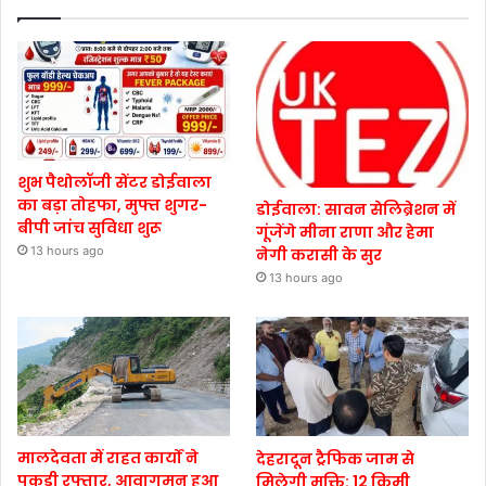
शुभ पैथोलॉजी सेंटर डोईवाला
का बड़ा तोहफा, मुफ्त शुगर-
डोईवाला: सावन सेलिब्रेशन में
बीपी जांच सुविधा शुरू
गूंजेंगे मीना राणा और हेमा
13 hours ago
नेगी करासी के सुर
13 hours ago
मालदेवता में राहत कार्यों ने
देहरादून ट्रैफिक जाम से
पकड़ी रफ्तार, आवागमन हुआ
मिलेगी मुक्ति: 12 किमी