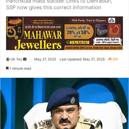
Panchkula mass suicide: Links to Dehradun,
SSP now gives this correct information
UK Tez
S
May 27, 2025
Last Updated: May 27, 2025
691
e
1 minute read
n
d
a
n
e
m
a
i
l