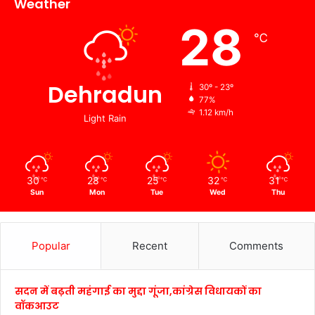
Weather
28
℃
Dehradun
30º - 23º
77%
1.12 km/h
Light Rain
30
28
25
32
31
℃
℃
℃
℃
℃
Sun
Mon
Tue
Wed
Thu
Popular
Recent
Comments
सदन में बढ़ती महंगाई का मुद्दा गूंजा,कांग्रेस विधायकों का
वॉकआउट