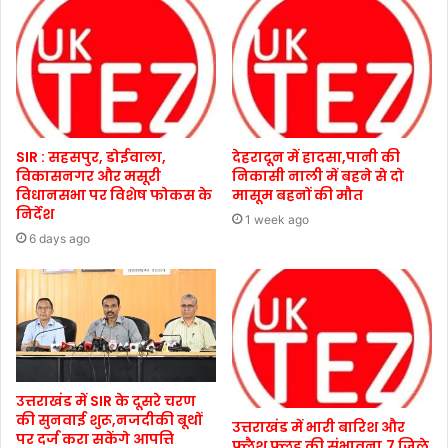
SIR : सहसपुर, डोईवाला,
देहरादून में हादसा,पानी की
विकासनगर और मसूरी
निकासी नाली में बहने से दो
विधानसभा पर विशेष फोकस के
मासूम बहनों की मौत
निर्देश
1 week ago
6 days ago
उत्तराखंड में SIR के दूसरे चरण
की सुनवाई शुरू,नजदीकी बूथों
उत्तराखंड में भारी बारिश और
पर दर्ज करा सकेंगे आपत्ति
फ्लैश फ्लड की संभावना,7 जिले