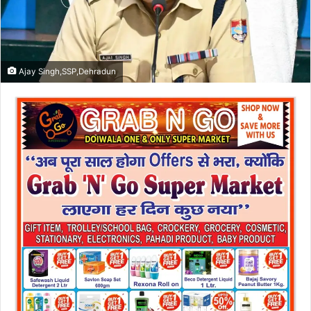
Ajay Singh,SSP,Dehradun