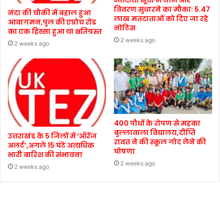
विवरण सुधारने का मौकाः 5.47
नंदा की चौकी में बहाल हुआ
लाख मतदाताओं को दिए जा रहे
आवागमन,पुल की एप्रोच रोड
नोटिस
का एक हिस्सा हुआ था क्षतिग्रस्त
2 weeks ago
2 weeks ago
400 पौधों के रोपण से महका
बुल्लावाला विद्यालय,दीप्ति
उत्तराखंड के 5 जिलों में ‘ऑरेंज
रावत ने की स्कूल गोद लेने की
अलर्ट’,अगले 15 घंटे अत्यधिक
घोषणा
भारी बारिश की संभावना
2 weeks ago
2 weeks ago