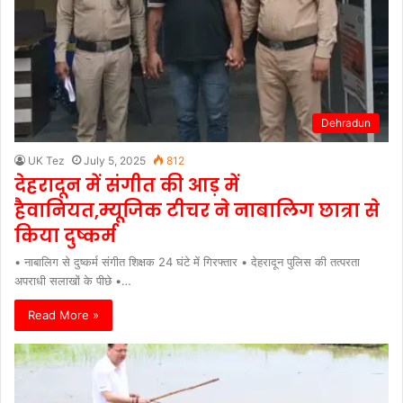
Dehradun
UK Tez
July 5, 2025
812
देहरादून में संगीत की आड़ में
हैवानियत,म्यूजिक टीचर ने नाबालिग छात्रा से
किया दुष्कर्म
• नाबालिग से दुष्कर्म संगीत शिक्षक 24 घंटे में गिरफ्तार • देहरादून पुलिस की तत्परता
अपराधी सलाखों के पीछे •…
Read More »