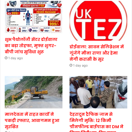
शुभ पैथोलॉजी सेंटर डोईवाला
का बड़ा तोहफा, मुफ्त शुगर-
डोईवाला: सावन सेलिब्रेशन में
बीपी जांच सुविधा शुरू
गूंजेंगे मीना राणा और हेमा
1 day ago
नेगी करासी के सुर
1 day ago
मालदेवता में राहत कार्यों ने
देहरादून ट्रैफिक जाम से
पकड़ी रफ्तार, आवागमन हुआ
मिलेगी मुक्ति: 12 किमी
सुरक्षित
ग्रीनफील्ड बाईपास का DM ने