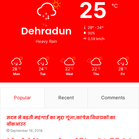
25
℃
Dehradun
28º - 24º
90%
0.59 km/h
Heavy Rain
28
24
32
32
28
℃
℃
℃
℃
℃
Mon
Tue
Wed
Thu
Fri
Popular
Recent
Comments
सदन में बढ़ती महंगाई का मुद्दा गूंजा,कांग्रेस विधायकों का
वॉकआउट
September 19, 2018