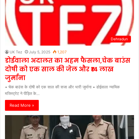
Dehradun
UK Tez
July 5, 2025
1,207
डोईवाला अदालत का अहम फैसला,चेक बाउंस
दोषी को एक साल की जेल और ₹14 लाख
जुर्माना
• चेक बाउंस के दोषी को एक साल की सजा और भारी जुर्माना • डोईवाला न्यायिक
मजिस्ट्रेट ने पीड़ित के…
Read More »