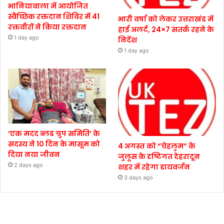
भानियावाला में आयोजित
स्वैच्छिक रक्तदान शिविर में 41
भारी वर्षा को लेकर उत्तराखंड में
रक्तवीरों ने किया रक्तदान
हाई अलर्ट, 24×7 सतर्क रहने के
1 day ago
निर्देश
1 day ago
‘एक मदद ब्लड ग्रुप समिति’ के
सदस्य ने 10 दिन के मासूम को
4 अगस्त को “चेहलुम” के
दिया नया जीवन
जुलूस के दृष्टिगत देहरादून
2 days ago
शहर में रहेगा डायवर्जन
3 days ago