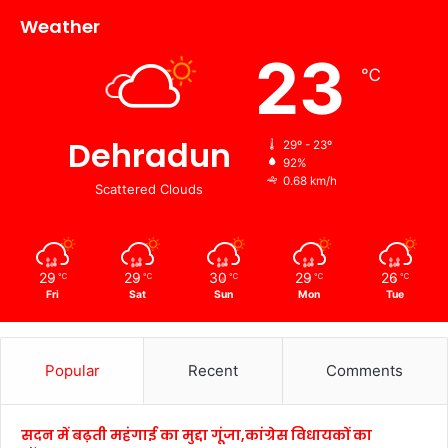
Weather
23
℃
Dehradun
29º - 23º
92%
0.68 km/h
Scattered Clouds
29
29
30
29
26
℃
℃
℃
℃
℃
Fri
Sat
Sun
Mon
Tue
Popular
Recent
Comments
सदन में बढ़ती महंगाई का मुद्दा गूंजा,कांग्रेस विधायकों का