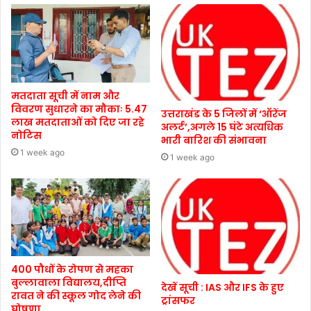
मतदाता सूची में नाम और
विवरण सुधारने का मौकाः 5.47
उत्तराखंड के 5 जिलों में ‘ऑरेंज
लाख मतदाताओं को दिए जा रहे
अलर्ट’,अगले 15 घंटे अत्यधिक
नोटिस
भारी बारिश की संभावना
1 week ago
1 week ago
400 पौधों के रोपण से महका
बुल्लावाला विद्यालय,दीप्ति
देखें सूची : IAS और IFS के हुए
रावत ने की स्कूल गोद लेने की
ट्रांसफर
घोषणा