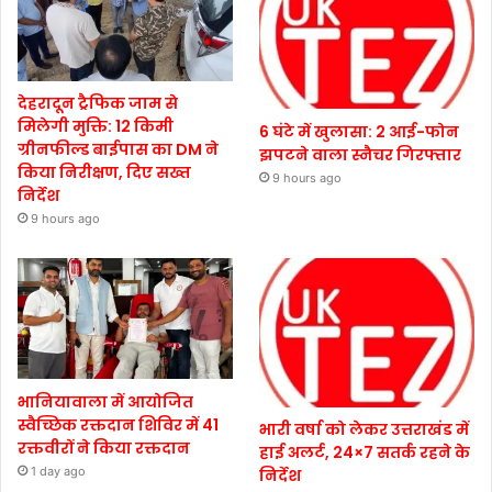
देहरादून ट्रैफिक जाम से
मिलेगी मुक्ति: 12 किमी
6 घंटे में खुलासा: 2 आई-फोन
ग्रीनफील्ड बाईपास का DM ने
झपटने वाला स्नैचर गिरफ्तार
किया निरीक्षण, दिए सख्त
9 hours ago
निर्देश
9 hours ago
भानियावाला में आयोजित
स्वैच्छिक रक्तदान शिविर में 41
भारी वर्षा को लेकर उत्तराखंड में
रक्तवीरों ने किया रक्तदान
हाई अलर्ट, 24×7 सतर्क रहने के
1 day ago
निर्देश