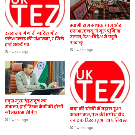
स्वामी राम साधक ग्राम और
एसआरएचयू में गुरु पूर्णिमा
उत्तराखंड में भारी बारिश और
उत्सव, देश-विदेश से पहुंचे
फ्लैश फ्लड की संभावना,7 जिले
श्रद्धालु
हाई अलर्ट पर
1 week ago
1 week ago
एड्स मुक्त देहरादून का
संकल्प,हाई रिस्क क्षेत्रों की होगी
नंदा की चौकी में बहाल हुआ
जीआईएस मैपिंग
आवागमन,पुल की एप्रोच रोड
का एक हिस्सा हुआ था क्षतिग्रस्त
1 week ago
1 week ago