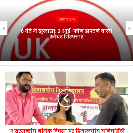
Dehradun
6 घंटे में खुलासा: 2 आई-फोन झपटने वाला
स्नैचर गिरफ्तार
"अंतरराष्ट्रीय श्रमिक दिवस" पर हिमालयीय यूनिवर्सिटी