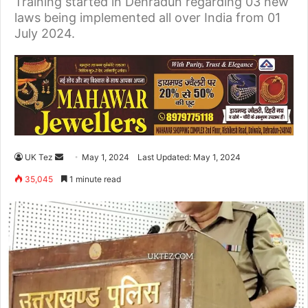
Training started in Dehradun regarding 03 new
laws being implemented all over India from 01
July 2024.
UK Tez
S
May 1, 2024
Last Updated: May 1, 2024
e
35,045
1 minute read
n
d
a
n
e
m
a
i