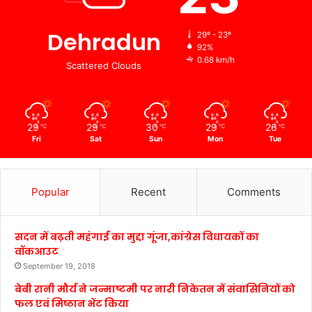
Dehradun
29º - 23º
92%
0.68 km/h
Scattered Clouds
29
29
30
29
26
℃
℃
℃
℃
℃
Fri
Sat
Sun
Mon
Tue
Popular
Recent
Comments
सदन में बढ़ती महंगाई का मुद्दा गूंजा,कांग्रेस विधायकों का
वॉकआउट
September 19, 2018
बेबी रानी मौर्य ने जन्माष्टमी पर नारी निकेतन में संवासिनियों को
फल एवं मिष्ठान भेंट किया