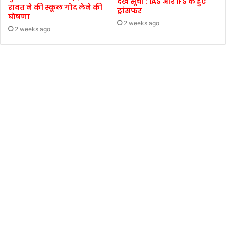
देखें सूची : IAS और IFS के हुए
रावत ने की स्कूल गोद लेने की
ट्रांसफर
घोषणा
2 weeks ago
2 weeks ago