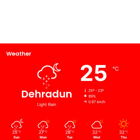
Weather
25
℃
Dehradun
25º - 23º
89%
0.97 km/h
Light Rain
25
27
26
32
32
℃
℃
℃
℃
℃
Sun
Mon
Tue
Wed
Thu