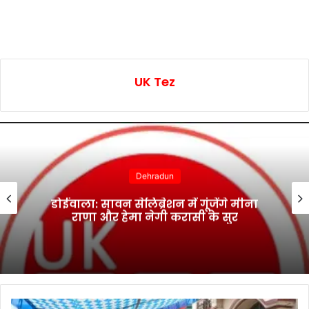
UK Tez
Dehradun
डोईवाला: सावन सेलिब्रेशन में गूंजेंगे मीना
राणा और हेमा नेगी करासी के सुर