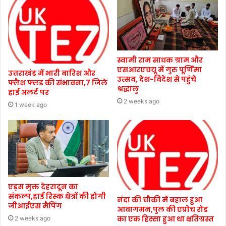
स्वामी राम साधक ग्राम और
एसआरएचयू में गुरु पूर्णिमा
उत्तराखंड में भारी बारिश और
उत्सव, देश-विदेश से पहुंचे
फ्लैश फ्लड की संभावना,7 जिले
श्रद्धालु
हाई अलर्ट पर
2 weeks ago
1 week ago
एड्स मुक्त देहरादून का
संकल्प,हाई रिस्क क्षेत्रों की होगी
नंदा की चौकी में बहाल हुआ
जीआईएस मैपिंग
आवागमन,पुल की एप्रोच रोड
का एक हिस्सा हुआ था क्षतिग्रस्त
2 weeks ago