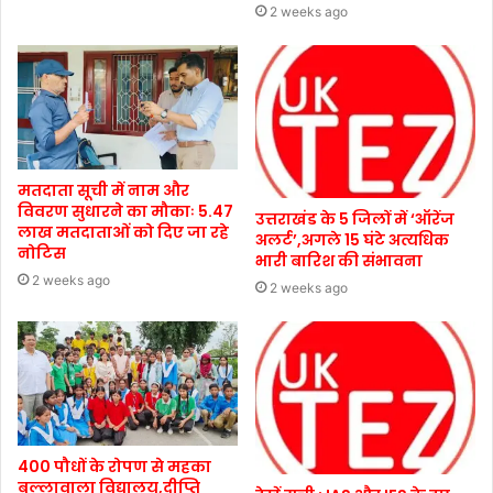
2 weeks ago
मतदाता सूची में नाम और
विवरण सुधारने का मौकाः 5.47
उत्तराखंड के 5 जिलों में ‘ऑरेंज
लाख मतदाताओं को दिए जा रहे
अलर्ट’,अगले 15 घंटे अत्यधिक
नोटिस
भारी बारिश की संभावना
2 weeks ago
2 weeks ago
400 पौधों के रोपण से महका
बुल्लावाला विद्यालय,दीप्ति