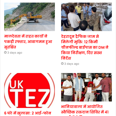
मालदेवता में राहत कार्यों ने
देहरादून ट्रैफिक जाम से
पकड़ी रफ्तार, आवागमन हुआ
मिलेगी मुक्ति: 12 किमी
सुरक्षित
ग्रीनफील्ड बाईपास का DM ने
किया निरीक्षण, दिए सख्त
3 days ago
निर्देश
3 days ago
भानियावाला में आयोजित
स्वैच्छिक रक्तदान शिविर में 41
6 घंटे में खुलासा: 2 आई-फोन