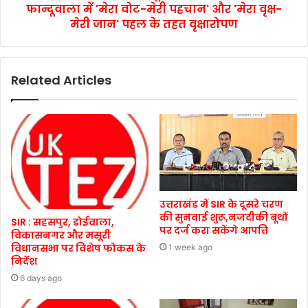
फान्दूवाला में 'मेरा वोट-मेरी पहचान' और 'मेरा वृक्ष-
मेरी जान' पहल के तहत वृक्षारोपण
Related Articles
उत्तराखंड में SIR के दूसरे चरण
की सुनवाई शुरू,नजदीकी बूथों
SIR : सहसपुर, डोईवाला,
पर दर्ज करा सकेंगे आपत्ति
विकासनगर और मसूरी
विधानसभा पर विशेष फोकस के
1 week ago
निर्देश
6 days ago