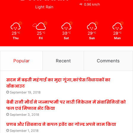
0.96 km/h
Light Rain
25
25
30
29
28
℃
℃
℃
℃
℃
Thu
Fri
Sat
Sun
Mon
Popular
Recent
Comments
सदन में बढ़ती महंगाई का मुद्दा गूंजा,कांग्रेस विधायकों का
वॉकआउट
September 19, 2018
बेबी रानी मौर्य ने जन्माष्टमी पर नारी निकेतन में संवासिनियों को
फल एवं मिष्ठान भेंट किया
September 3, 2018
प्रणब और शिबनाथ ने कपल इवेंट का गोल्ड अपने नाम किया
September 1, 2018