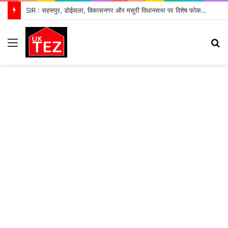
SIR : सहसपुर, डोईवाला, विकासनगर और मसूरी विधानसभा पर विशेष फोकस के निर्देश
Menu
S
fo