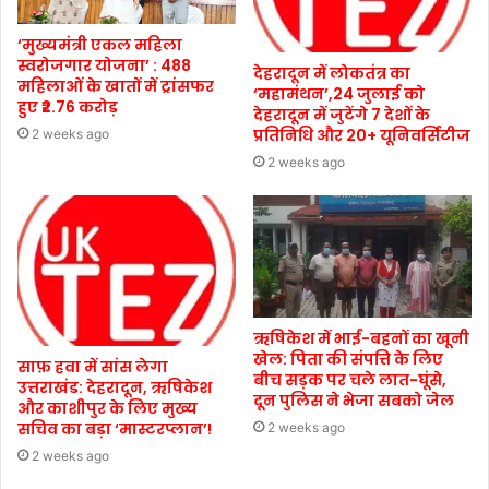
‘मुख्यमंत्री एकल महिला
स्वरोजगार योजना’ : 488
देहरादून में लोकतंत्र का
महिलाओं के खातों में ट्रांसफर
‘महामंथन’,24 जुलाई को
हुए ₹2.76 करोड़
देहरादून में जुटेंगे 7 देशों के
प्रतिनिधि और 20+ यूनिवर्सिटीज
2 weeks ago
2 weeks ago
ऋषिकेश में भाई-बहनों का खूनी
खेल: पिता की संपत्ति के लिए
साफ़ हवा में सांस लेगा
बीच सड़क पर चले लात-घूंसे,
उत्तराखंड: देहरादून, ऋषिकेश
दून पुलिस ने भेजा सबको जेल
और काशीपुर के लिए मुख्य
सचिव का बड़ा ‘मास्टरप्लान’!
2 weeks ago
2 weeks ago