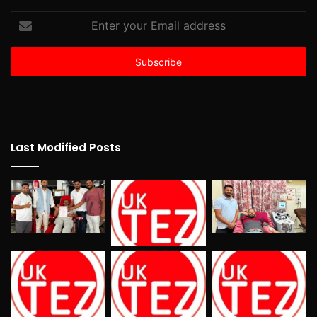
Enter
your
Email
address
Last Modified Posts