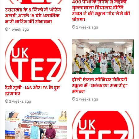
400 पौधों के रोपण से महका
बुल्लावाला विद्यालय,दीप्ति
उत्तराखंड के 5 जिलों में ‘ऑरेंज
रावत ने की स्कूल गोद लेने की
अलर्ट’,अगले 15 घंटे अत्यधिक
घोषणा
भारी बारिश की संभावना
2 weeks ago
1 week ago
होली एंजल सीनियर सेकेंडरी
स्कूल में “अलंकरण समारोह”
देखें सूची : IAS और IFS के हुए
संपन्न
ट्रांसफर
2 weeks ago
2 weeks ago