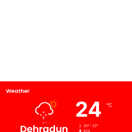
Weather
24
℃
Dehradun
25º - 22º
93%