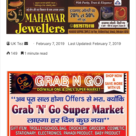
UK Tez
S
February 7, 2019
Last Updated: February 7, 2019
e
149
1 minute read
n
d
a
n
e
m
a
i
l