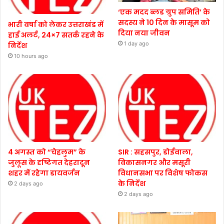
‘एक मदद ब्लड ग्रुप समिति’ के
सदस्य ने 10 दिन के मासूम को
भारी वर्षा को लेकर उत्तराखंड में
दिया नया जीवन
हाई अलर्ट, 24×7 सतर्क रहने के
1 day ago
निर्देश
10 hours ago
4 अगस्त को “चेहलुम” के
SIR : सहसपुर, डोईवाला,
जुलूस के दृष्टिगत देहरादून
विकासनगर और मसूरी
शहर में रहेगा डायवर्जन
विधानसभा पर विशेष फोकस
के निर्देश
2 days ago
2 days ago