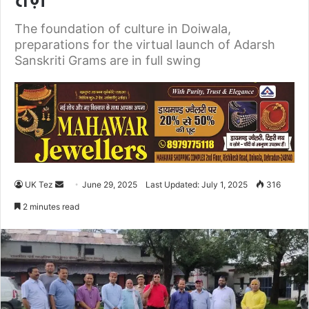
तेज़
The foundation of culture in Doiwala,
preparations for the virtual launch of Adarsh ​​
Sanskriti Grams are in full swing
UK Tez
S
June 29, 2025
Last Updated: July 1, 2025
316
e
2 minutes read
n
d
a
n
e
m