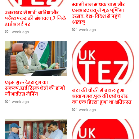
स्वामी राम साधक ग्राम और
एसआरएचयू में गुरु पूर्णिमा
उत्तराखंड में भारी बारिश और
उत्सव, देश-विदेश से पहुंचे
फ्लैश फ्लड की संभावना,7 जिले
श्रद्धालु
हाई अलर्ट पर
1 week ago
1 week ago
एड्स मुक्त देहरादून का
संकल्प,हाई रिस्क क्षेत्रों की होगी
नंदा की चौकी में बहाल हुआ
जीआईएस मैपिंग
आवागमन,पुल की एप्रोच रोड
का एक हिस्सा हुआ था क्षतिग्रस्त
1 week ago
1 week ago