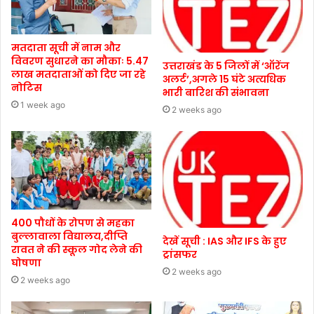
मतदाता सूची में नाम और
विवरण सुधारने का मौकाः 5.47
उत्तराखंड के 5 जिलों में ‘ऑरेंज
लाख मतदाताओं को दिए जा रहे
अलर्ट’,अगले 15 घंटे अत्यधिक
नोटिस
भारी बारिश की संभावना
1 week ago
2 weeks ago
400 पौधों के रोपण से महका
बुल्लावाला विद्यालय,दीप्ति
देखें सूची : IAS और IFS के हुए
रावत ने की स्कूल गोद लेने की
ट्रांसफर
घोषणा
2 weeks ago
2 weeks ago