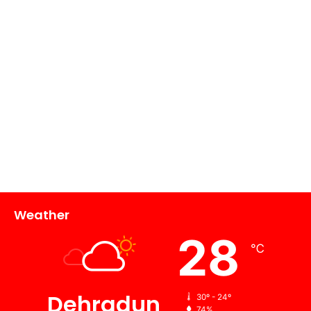
Weather
28
℃
Dehradun
30º - 24º
74%