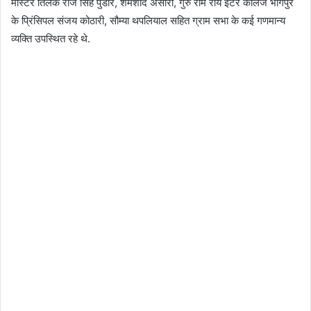
मास्टर तिलक राज सिंह पुंडीर, शमशाद अंसारी, गुरु राम राय इंटर कॉलेज भोगपुर
के प्रिंसिपल संजय कोठारी, सौम्या थपलियाल सहित ग्राम सभा के कई गणमान्य
व्यक्ति उपस्थित रहे थे.