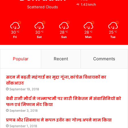
1.43 km/h
Scattered Clouds
30
30
28
28
25
℃
℃
℃
℃
℃
Fri
Sat
Sun
Mon
Tue
Popular
Recent
Comments
सदन में बढ़ती महंगाई का मुद्दा गूंजा,कांग्रेस विधायकों का
वॉकआउट
September 19, 2018
बेबी रानी मौर्य ने जन्माष्टमी पर नारी निकेतन में संवासिनियों को
फल एवं मिष्ठान भेंट किया
September 3, 2018
प्रणब और शिबनाथ ने कपल इवेंट का गोल्ड अपने नाम किया
September 1, 2018