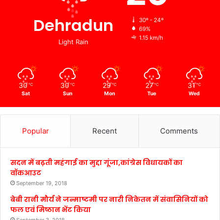
Dehradun
30º - 24º
69%
1.15 km/h
Light Rain
30
30
29
27
31
℃
℃
℃
℃
℃
Sat
Sun
Mon
Tue
Wed
Popular
Recent
Comments
सदन में बढ़ती महंगाई का मुद्दा गूंजा,कांग्रेस विधायकों का
वॉकआउट
September 19, 2018
बेबी रानी मौर्य ने जन्माष्टमी पर नारी निकेतन में संवासिनियों को
फल एवं मिष्ठान भेंट किया