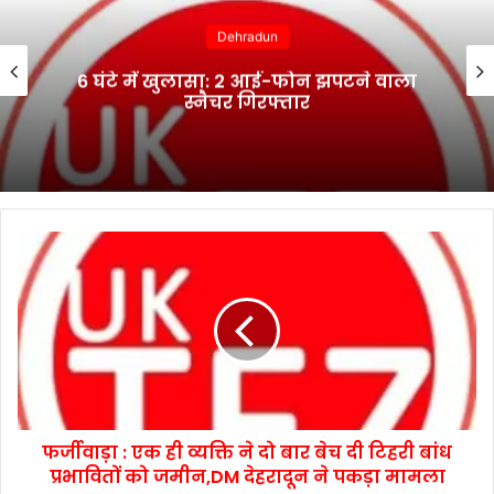
Dehradun
6 घंटे में खुलासा: 2 आई-फोन झपटने वाला
स्नैचर गिरफ्तार
फर्जीवाड़ा : एक ही व्यक्ति ने दो बार बेच दी टिहरी बांध
प्रभावितों को जमीन,DM देहरादून ने पकड़ा मामला