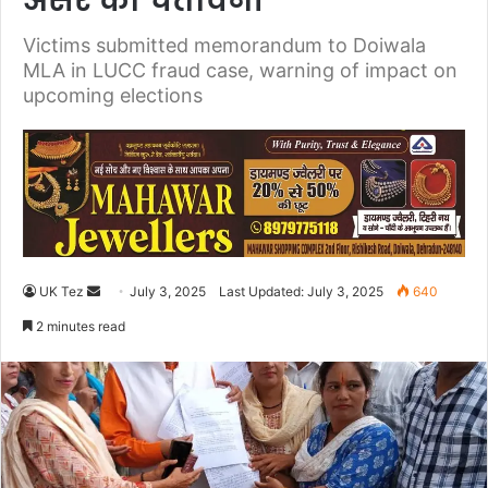
असर की चेतावनी
Victims submitted memorandum to Doiwala
MLA in LUCC fraud case, warning of impact on
upcoming elections
UK Tez
S
July 3, 2025
Last Updated: July 3, 2025
640
e
2 minutes read
n
d
a
n
e
m