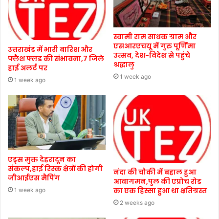
स्वामी राम साधक ग्राम और
एसआरएचयू में गुरु पूर्णिमा
उत्तराखंड में भारी बारिश और
उत्सव, देश-विदेश से पहुंचे
फ्लैश फ्लड की संभावना,7 जिले
श्रद्धालु
हाई अलर्ट पर
1 week ago
1 week ago
एड्स मुक्त देहरादून का
संकल्प,हाई रिस्क क्षेत्रों की होगी
नंदा की चौकी में बहाल हुआ
जीआईएस मैपिंग
आवागमन,पुल की एप्रोच रोड
का एक हिस्सा हुआ था क्षतिग्रस्त
1 week ago
2 weeks ago