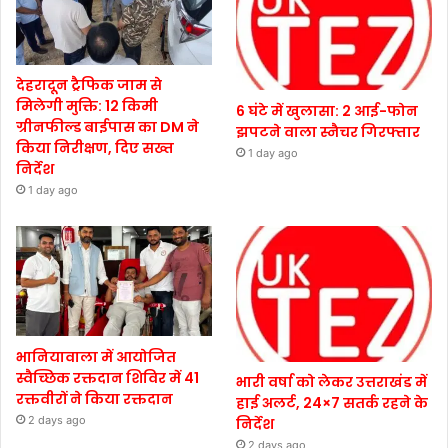
देहरादून ट्रैफिक जाम से
मिलेगी मुक्ति: 12 किमी
6 घंटे में खुलासा: 2 आई-फोन
ग्रीनफील्ड बाईपास का DM ने
झपटने वाला स्नैचर गिरफ्तार
किया निरीक्षण, दिए सख्त
1 day ago
निर्देश
1 day ago
भानियावाला में आयोजित
स्वैच्छिक रक्तदान शिविर में 41
भारी वर्षा को लेकर उत्तराखंड में
रक्तवीरों ने किया रक्तदान
हाई अलर्ट, 24×7 सतर्क रहने के
2 days ago
निर्देश
2 days ago