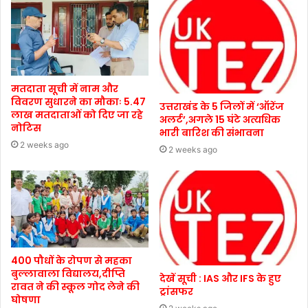
मतदाता सूची में नाम और
विवरण सुधारने का मौकाः 5.47
उत्तराखंड के 5 जिलों में ‘ऑरेंज
लाख मतदाताओं को दिए जा रहे
अलर्ट’,अगले 15 घंटे अत्यधिक
नोटिस
भारी बारिश की संभावना
2 weeks ago
2 weeks ago
400 पौधों के रोपण से महका
बुल्लावाला विद्यालय,दीप्ति
देखें सूची : IAS और IFS के हुए
रावत ने की स्कूल गोद लेने की
ट्रांसफर
घोषणा