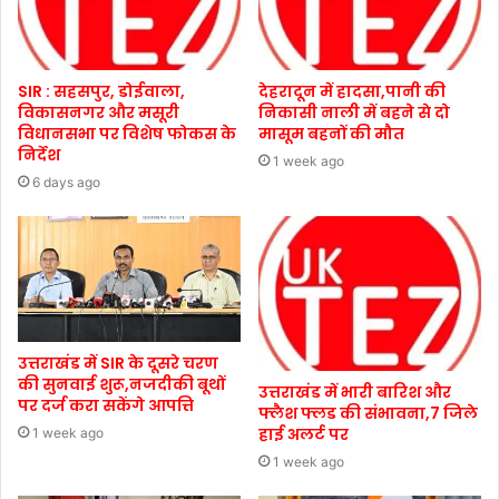
SIR : सहसपुर, डोईवाला,
देहरादून में हादसा,पानी की
विकासनगर और मसूरी
निकासी नाली में बहने से दो
विधानसभा पर विशेष फोकस के
मासूम बहनों की मौत
निर्देश
1 week ago
6 days ago
उत्तराखंड में SIR के दूसरे चरण
की सुनवाई शुरू,नजदीकी बूथों
उत्तराखंड में भारी बारिश और
पर दर्ज करा सकेंगे आपत्ति
फ्लैश फ्लड की संभावना,7 जिले
हाई अलर्ट पर
1 week ago
1 week ago