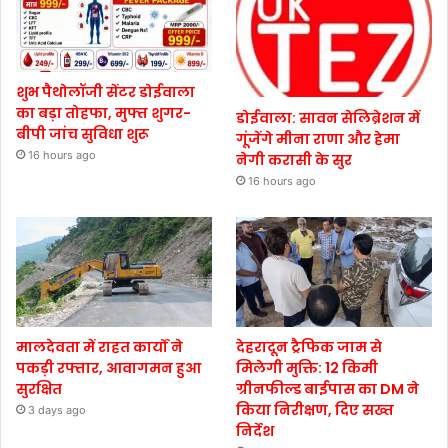
शुभ पैथोलॉजी सेंटर डोईवाला
का बड़ा तोहफा, मुफ्त शुगर-
डोईवाला: सावन सेलिब्रेशन में
बीपी जांच सुविधा शुरू
गूंजेंगे मीना राणा और हेमा
16 hours ago
नेगी करासी के सुर
16 hours ago
मालदेवता में राहत कार्यों ने
देहरादून ट्रैफिक जाम से
पकड़ी रफ्तार, आवागमन हुआ
मिलेगी मुक्ति: 12 किमी
सुरक्षित
ग्रीनफील्ड बाईपास का DM ने
किया निरीक्षण, दिए सख्त
3 days ago
निर्देश