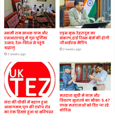
स्वामी राम साधक ग्राम और
एड्स मुक्त देहरादून का
एसआरएचयू में गुरु पूर्णिमा
संकल्प,हाई रिस्क क्षेत्रों की होगी
उत्सव, देश-विदेश से पहुंचे
जीआईएस मैपिंग
श्रद्धालु
2 weeks ago
2 weeks ago
मतदाता सूची में नाम और
विवरण सुधारने का मौकाः 5.47
नंदा की चौकी में बहाल हुआ
लाख मतदाताओं को दिए जा रहे
आवागमन,पुल की एप्रोच रोड
नोटिस
का एक हिस्सा हुआ था क्षतिग्रस्त