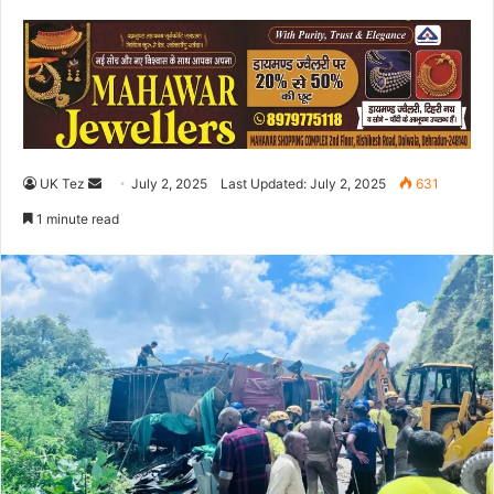
UK Tez
S
July 2, 2025
Last Updated: July 2, 2025
631
e
1 minute read
n
d
a
n
e
m
a
i
l