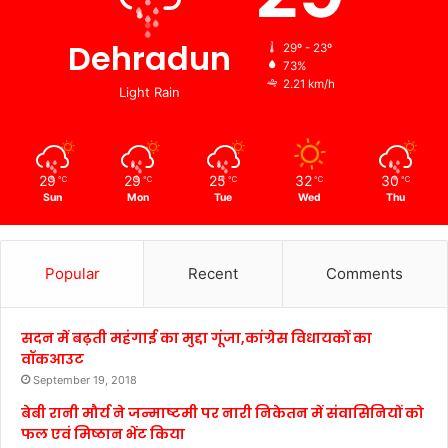
Dehradun
29º - 23º
73%
2.21 km/h
Light Rain
29
29
25
32
30
℃
℃
℃
℃
℃
Sun
Mon
Tue
Wed
Thu
Popular
Recent
Comments
सदन में बढ़ती महंगाई का मुद्दा गूंजा,कांग्रेस विधायकों का
वॉकआउट
September 19, 2018
बेबी रानी मौर्य ने जन्माष्टमी पर नारी निकेतन में संवासिनियों को
फल एवं मिष्ठान भेंट किया