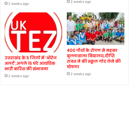
2 weeks ago
2 weeks ago
400 पौधों के रोपण से महका
बुल्लावाला विद्यालय,दीप्ति
उत्तराखंड के 5 जिलों में ‘ऑरेंज
रावत ने की स्कूल गोद लेने की
अलर्ट’,अगले 15 घंटे अत्यधिक
घोषणा
भारी बारिश की संभावना
2 weeks ago
2 weeks ago