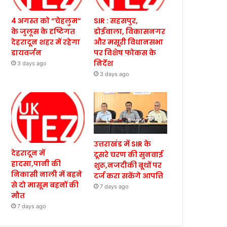
4 अगस्त को “चेहलुम”
SIR : सहसपुर,
के जुलूस के दृष्टिगत
डोईवाला, विकासनगर
देहरादून शहर में रहेगा
और मसूरी विधानसभा
डायवर्जन
पर विशेष फोकस के
निर्देश
3 days ago
3 days ago
उत्तराखंड में SIR के
देहरादून में
दूसरे चरण की सुनवाई
हादसा,पानी की
शुरू,नजदीकी बूथों पर
निकासी नाली में बहने
दर्ज करा सकेंगे आपत्ति
से दो मासूम बहनों की
7 days ago
मौत
7 days ago