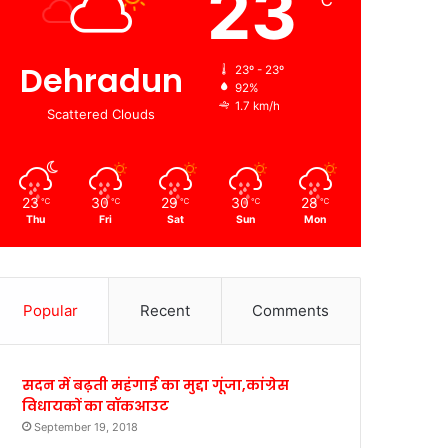
23
℃
Dehradun
23º - 23º
92%
1.7 km/h
Scattered Clouds
23
30
29
30
28
℃
℃
℃
℃
℃
Thu
Fri
Sat
Sun
Mon
Popular
Recent
Comments
सदन में बढ़ती महंगाई का मुद्दा गूंजा,कांग्रेस
विधायकों का वॉकआउट
September 19, 2018