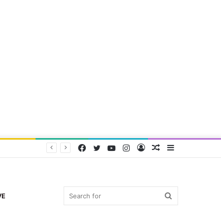
Facebook
Twitter
YouTube
Instagram
Log
Random
Sidebar
In
Article
Search
VE