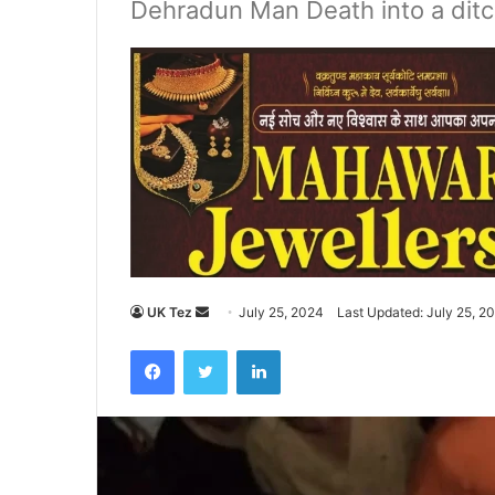
Dehradun Man Death into a dit
UK Tez
S
July 25, 2024
Last Updated: July 25, 2
e
Facebook
Twitter
LinkedIn
n
d
a
n
e