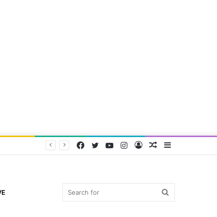
Facebook
Twitter
YouTube
Instagram
Log
Random
Sidebar
In
Article
Search
VE