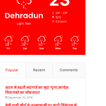
Dehradun
29º - 23º
92%
0.6 km/h
Light Rain
29
29
30
29
27
℃
℃
℃
℃
℃
Fri
Sat
Sun
Mon
Tue
Popular
Recent
Comments
सदन में बढ़ती महंगाई का मुद्दा गूंजा,कांग्रेस
विधायकों का वॉकआउट
September 19, 2018
बेबी रानी मौर्य ने जन्माष्टमी पर नारी निकेतन में