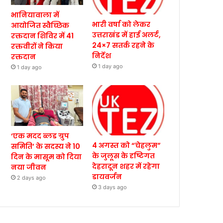
भानियावाला में
भारी वर्षा को लेकर
आयोजित स्वैच्छिक
उत्तराखंड में हाई अलर्ट,
रक्तदान शिविर में 41
24×7 सतर्क रहने के
रक्तवीरों ने किया
निर्देश
रक्तदान
1 day ago
1 day ago
‘एक मदद ब्लड ग्रुप
4 अगस्त को “चेहलुम”
समिति’ के सदस्य ने 10
के जुलूस के दृष्टिगत
दिन के मासूम को दिया
देहरादून शहर में रहेगा
नया जीवन
डायवर्जन
2 days ago
3 days ago