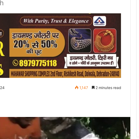
ch
024
1,147
2 minutes read