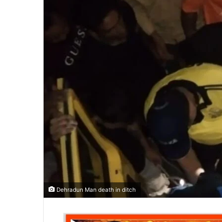
m
a
i
l
Dehradun Man death in ditch