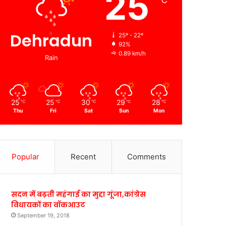
25
℃
Dehradun
25º - 22º
92%
0.89 km/h
Rain
25
25
30
29
28
℃
℃
℃
℃
℃
Thu
Fri
Sat
Sun
Mon
Popular
Recent
Comments
सदन में बढ़ती महंगाई का मुद्दा गूंजा,कांग्रेस
विधायकों का वॉकआउट
September 19, 2018