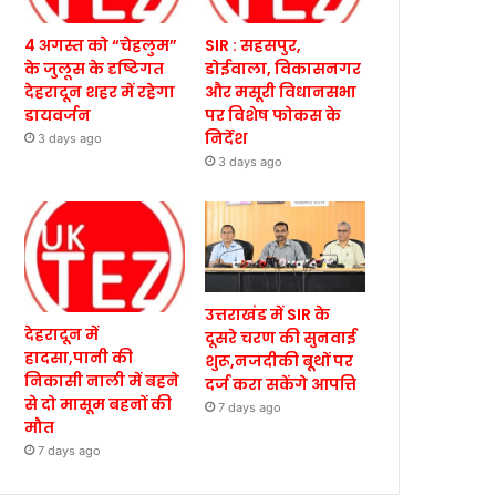
4 अगस्त को “चेहलुम”
SIR : सहसपुर,
के जुलूस के दृष्टिगत
डोईवाला, विकासनगर
देहरादून शहर में रहेगा
और मसूरी विधानसभा
डायवर्जन
पर विशेष फोकस के
निर्देश
3 days ago
3 days ago
उत्तराखंड में SIR के
देहरादून में
दूसरे चरण की सुनवाई
हादसा,पानी की
शुरू,नजदीकी बूथों पर
निकासी नाली में बहने
दर्ज करा सकेंगे आपत्ति
से दो मासूम बहनों की
7 days ago
मौत
7 days ago