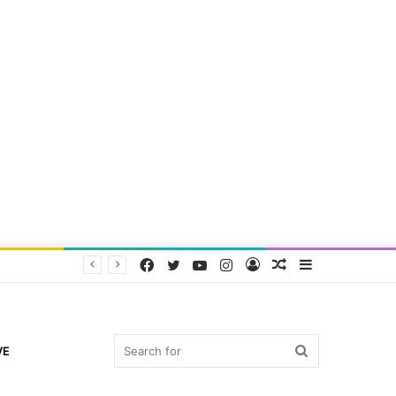
Facebook
Twitter
YouTube
Instagram
Log
Random
Sidebar
In
Article
Search
VE