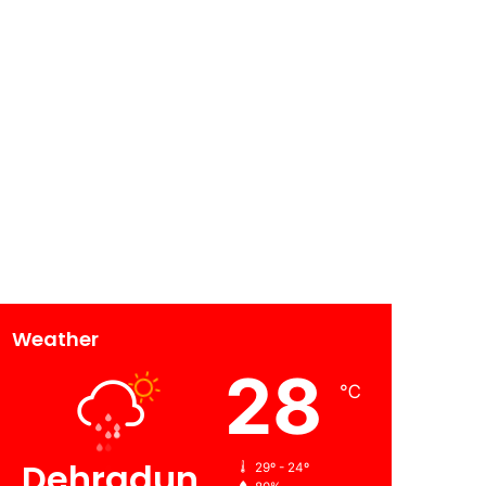
Weather
28
℃
Dehradun
29º - 24º