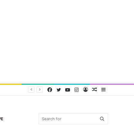
Facebook
Twitter
YouTube
Instagram
Log
Random
Sidebar
In
Article
Search
VE