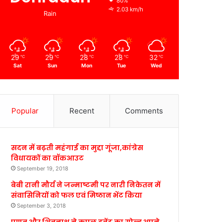
80%
2.03 km/h
Rain
29
29
28
28
32
℃
℃
℃
℃
℃
Sat
Sun
Mon
Tue
Wed
Popular
Recent
Comments
सदन में बढ़ती महंगाई का मुद्दा गूंजा,कांग्रेस
विधायकों का वॉकआउट
September 19, 2018
बेबी रानी मौर्य ने जन्माष्टमी पर नारी निकेतन में
संवासिनियों को फल एवं मिष्ठान भेंट किया
September 3, 2018