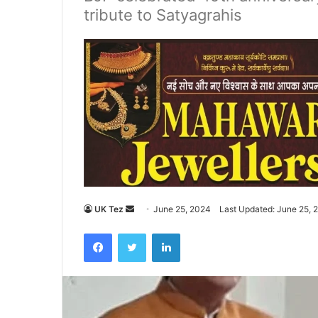
tribute to Satyagrahis
UK Tez
S
June 25, 2024
Last Updated: June 25, 
e
Facebook
Twitter
LinkedIn
n
d
a
n
e