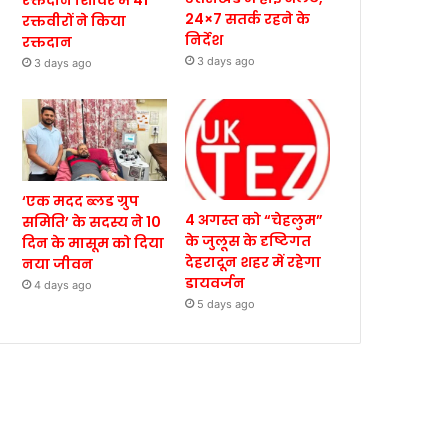
रक्तदान शिविर में 41
24×7 सतर्क रहने के
रक्तवीरों ने किया
निर्देश
रक्तदान
3 days ago
3 days ago
‘एक मदद ब्लड ग्रुप
4 अगस्त को “चेहलुम”
समिति’ के सदस्य ने 10
के जुलूस के दृष्टिगत
दिन के मासूम को दिया
देहरादून शहर में रहेगा
नया जीवन
डायवर्जन
4 days ago
5 days ago