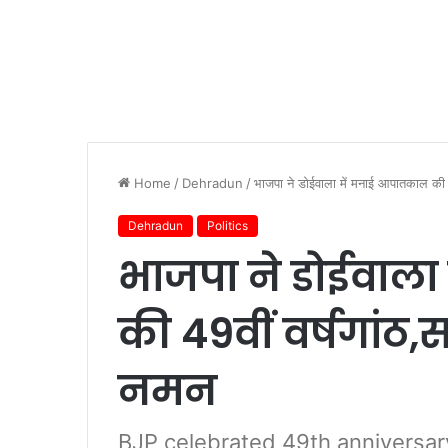
Home
/
Dehradun
/
भाजपा ने डोईवाला में मनाई आपातकाल की 49
Dehradun
Politics
भाजपा ने डोईवाल
की 49वीं वर्षगांठ,स
नमन
BJP celebrated 49th anniversar