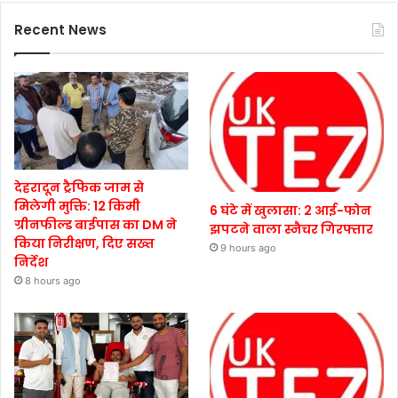
Recent News
देहरादून ट्रैफिक जाम से
मिलेगी मुक्ति: 12 किमी
6 घंटे में खुलासा: 2 आई-फोन
ग्रीनफील्ड बाईपास का DM ने
झपटने वाला स्नैचर गिरफ्तार
किया निरीक्षण, दिए सख्त
9 hours ago
निर्देश
8 hours ago