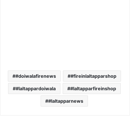
#doiwalafirenews
#fireinlaltapparshop
#laltappardoiwala
#laltapparfireinshop
#laltapparnews