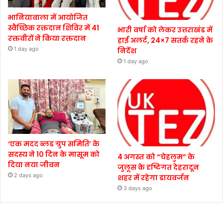
भानियावाला में आयोजित
स्वैच्छिक रक्तदान शिविर में 41
भारी वर्षा को लेकर उत्तराखंड में
रक्तवीरों ने किया रक्तदान
हाई अलर्ट, 24×7 सतर्क रहने के
1 day ago
निर्देश
1 day ago
‘एक मदद ब्लड ग्रुप समिति’ के
सदस्य ने 10 दिन के मासूम को
4 अगस्त को “चेहलुम” के
दिया नया जीवन
जुलूस के दृष्टिगत देहरादून
2 days ago
शहर में रहेगा डायवर्जन
3 days ago