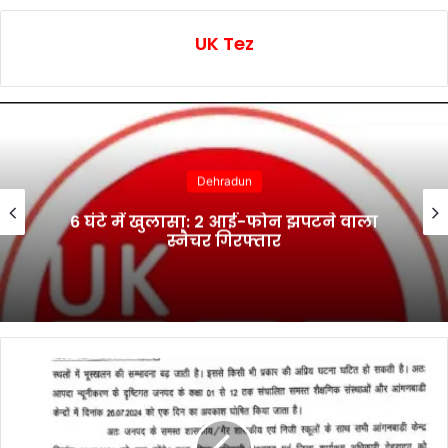
UK Tez
Dehradun
6 घंटे में खुलासा: 2 आई-फोन झपटने वाला
स्नैचर गिरफ्तार