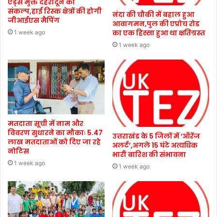
एड्स मुक्त देहरादून का
संकल्प,हाई रिस्क क्षेत्रों की होगी
नंदा की चौकी में बहाल हुआ
जीआईएस मैपिंग
आवागमन,पुल की एप्रोच रोड
का एक हिस्सा हुआ था क्षतिग्रस्त
1 week ago
1 week ago
मतदाता सूची में नाम और
विवरण सुधारने का मौकाः 5.47
उत्तराखंड के 5 जिलों में ‘ऑरेंज
लाख मतदाताओं को दिए जा रहे
अलर्ट’,अगले 15 घंटे अत्यधिक
नोटिस
भारी बारिश की संभावना
1 week ago
1 week ago