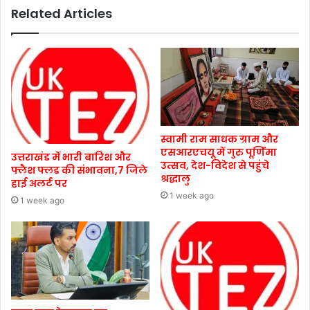
Related Articles
स्वामी राम साधक ग्राम और
एसआरएचयू में गुरु पूर्णिमा
उत्तराखंड में भारी बारिश और
उत्सव, देश-विदेश से पहुंचे
फ्लैश फ्लड की संभावना,7 जिले
श्रद्धालु
हाई अलर्ट पर
1 week ago
1 week ago