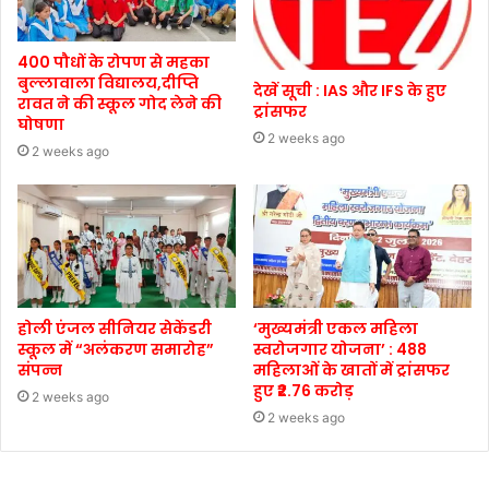
400 पौधों के रोपण से महका
बुल्लावाला विद्यालय,दीप्ति
देखें सूची : IAS और IFS के हुए
रावत ने की स्कूल गोद लेने की
ट्रांसफर
घोषणा
2 weeks ago
2 weeks ago
होली एंजल सीनियर सेकेंडरी
‘मुख्यमंत्री एकल महिला
स्कूल में “अलंकरण समारोह”
स्वरोजगार योजना’ : 488
संपन्न
महिलाओं के खातों में ट्रांसफर
हुए ₹2.76 करोड़
2 weeks ago
2 weeks ago