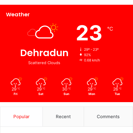
Weather
23
℃
Dehradun
29º - 23º
92%
0.68 km/h
Scattered Clouds
29
29
30
29
26
℃
℃
℃
℃
℃
Fri
Sat
Sun
Mon
Tue
Popular
Recent
Comments