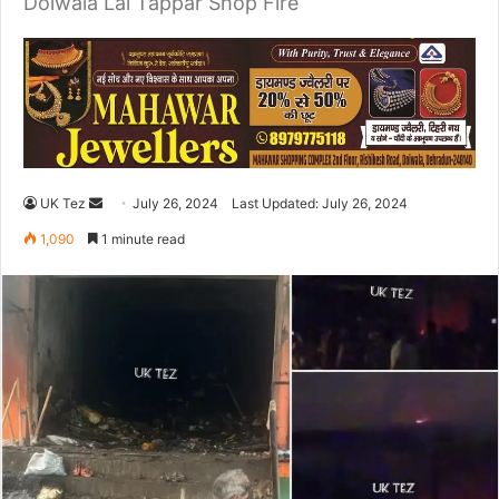
Doiwala Lal Tappar Shop Fire
UK Tez
S
July 26, 2024
Last Updated: July 26, 2024
e
1,090
1 minute read
n
d
a
n
e
m
a
i
l