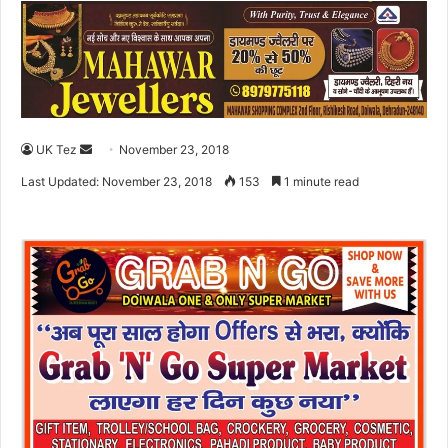
UK Tez
S
November 23, 2018
e
Last Updated: November 23, 2018
153
1 minute read
n
d
a
n
e
m
a
i
l