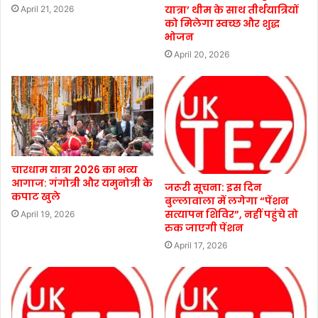
यात्रा’ थीम के साथ तीर्थयात्रियों
April 21, 2026
को मिलेगा स्वच्छ और शुद्ध
भोजन
April 20, 2026
चारधाम यात्रा 2026 का भव्य
आगाज: गंगोत्री और यमुनोत्री के
जरूरी सूचना: इस दिन
कपाट खुले
बुल्लावाला में लगेगा “पेंशन
सत्यापन शिविर”, नहीं पहुंचे तो
April 19, 2026
रुक जाएगी पेंशन
April 17, 2026