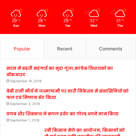
29
28
26
32
31
℃
℃
℃
℃
℃
Sun
Mon
Tue
Wed
Thu
Popular
Recent
Comments
सदन में बढ़ती महंगाई का मुद्दा गूंजा,कांग्रेस विधायकों का
वॉकआउट
September 19, 2018
बेबी रानी मौर्य ने जन्माष्टमी पर नारी निकेतन में संवासिनियों को
फल एवं मिष्ठान भेंट किया
September 3, 2018
प्रणब और शिबनाथ ने कपल इवेंट का गोल्ड अपने नाम किया
September 1, 2018
रबी किसान मेले का आयोजन, किसानों को