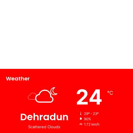
Weather
24
℃
Dehradun
29º - 23º
90%
1.72 km/h
Scattered Clouds