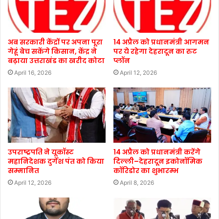
अब सरकारी केंद्रों पर अपना पूरा
14 अप्रैल को प्रधानमंत्री आगमन
गेहूं बेच सकेंगे किसान, केंद्र ने
पर ये रहेगा देहरादून का रुट
बढ़ाया उत्तराखंड का खरीद कोटा
प्लॉन
April 16, 2026
April 12, 2026
उपराष्ट्रपति ने यूकॉस्ट
14 अप्रैल को प्रधानमंत्री करेंगे
महानिदेशक दुर्गेश पंत को किया
दिल्ली–देहरादून इकोनॉमिक
सम्मानित
कॉरिडोर का शुभारम्भ
April 12, 2026
April 8, 2026