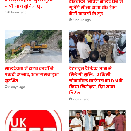
का बड़ा तोहफा, मुफ्त शुगर-
डोईवाला: सावन सेलिब्रेशन में
बीपी जांच सुविधा शुरू
गूंजेंगे मीना राणा और हेमा
6 hours ago
नेगी करासी के सुर
6 hours ago
मालदेवता में राहत कार्यों ने
देहरादून ट्रैफिक जाम से
पकड़ी रफ्तार, आवागमन हुआ
मिलेगी मुक्ति: 12 किमी
सुरक्षित
ग्रीनफील्ड बाईपास का DM ने
किया निरीक्षण, दिए सख्त
2 days ago
निर्देश
2 days ago