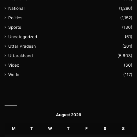
National
(1,286)
Politics
(1,152)
Sports
(136)
Uncategorized
(61)
Uttar Pradesh
(201)
Uttarakhand
(5,603)
Video
(60)
World
(117)
August 2026
M
T
W
T
F
S
S