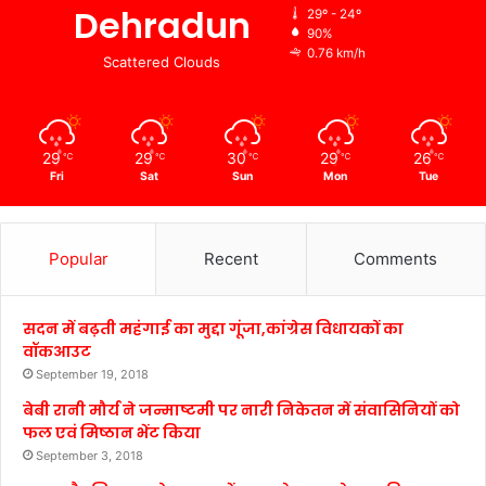
Dehradun
29º - 24º
90%
0.76 km/h
Scattered Clouds
29
29
30
29
26
℃
℃
℃
℃
℃
Fri
Sat
Sun
Mon
Tue
Popular
Recent
Comments
सदन में बढ़ती महंगाई का मुद्दा गूंजा,कांग्रेस विधायकों का
वॉकआउट
September 19, 2018
बेबी रानी मौर्य ने जन्माष्टमी पर नारी निकेतन में संवासिनियों को
फल एवं मिष्ठान भेंट किया
September 3, 2018