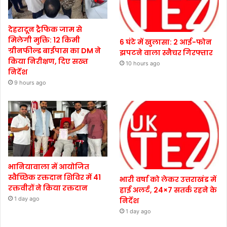
देहरादून ट्रैफिक जाम से
मिलेगी मुक्ति: 12 किमी
6 घंटे में खुलासा: 2 आई-फोन
ग्रीनफील्ड बाईपास का DM ने
झपटने वाला स्नैचर गिरफ्तार
किया निरीक्षण, दिए सख्त
10 hours ago
निर्देश
9 hours ago
भानियावाला में आयोजित
स्वैच्छिक रक्तदान शिविर में 41
भारी वर्षा को लेकर उत्तराखंड में
रक्तवीरों ने किया रक्तदान
हाई अलर्ट, 24×7 सतर्क रहने के
1 day ago
निर्देश
1 day ago