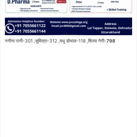
नगीना रानी-301 ,सुमित्रा-312 ,मधु डोभाल-118 ,शिल्पा नेगी-
798