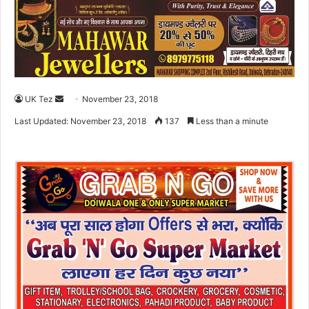
UK Tez
S
November 23, 2018
e
Last Updated: November 23, 2018
137
Less than a minute
n
d
a
n
e
m
a
i
l