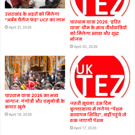
उत्तराखंड के शहरों को मिलेगा
“अर्बन चैलेंज फंड” UCF का लाभ
चारधाम यात्रा 2026: ‘हरित
यात्रा’ थीम के साथ तीर्थयात्रियों
April 21, 2026
को मिलेगा स्वच्छ और शुद्ध
भोजन
April 20, 2026
चारधाम यात्रा 2026 का भव्य
आगाज: गंगोत्री और यमुनोत्री के
जरूरी सूचना: इस दिन
कपाट खुले
बुल्लावाला में लगेगा “पेंशन
सत्यापन शिविर”, नहीं पहुंचे तो
April 19, 2026
रुक जाएगी पेंशन
April 17, 2026