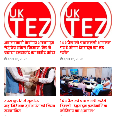
अब सरकारी केंद्रों पर अपना पूरा
14 अप्रैल को प्रधानमंत्री आगमन
गेहूं बेच सकेंगे किसान, केंद्र ने
पर ये रहेगा देहरादून का रुट
बढ़ाया उत्तराखंड का खरीद कोटा
प्लॉन
April 16, 2026
April 12, 2026
उपराष्ट्रपति ने यूकॉस्ट
14 अप्रैल को प्रधानमंत्री करेंगे
महानिदेशक दुर्गेश पंत को किया
दिल्ली–देहरादून इकोनॉमिक
सम्मानित
कॉरिडोर का शुभारम्भ