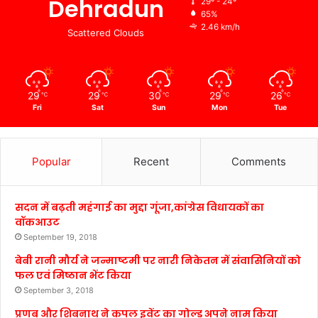
Dehradun
29º - 24º
65%
2.46 km/h
Scattered Clouds
29
29
30
29
26
℃
℃
℃
℃
℃
Fri
Sat
Sun
Mon
Tue
Popular
Recent
Comments
सदन में बढ़ती महंगाई का मुद्दा गूंजा,कांग्रेस विधायकों का
वॉकआउट
September 19, 2018
बेबी रानी मौर्य ने जन्माष्टमी पर नारी निकेतन में संवासिनियों को
फल एवं मिष्ठान भेंट किया
September 3, 2018
प्रणब और शिबनाथ ने कपल इवेंट का गोल्ड अपने नाम किया