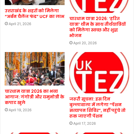
उत्तराखंड के शहरों को मिलेगा
“अर्बन चैलेंज फंड” UCF का लाभ
चारधाम यात्रा 2026: ‘हरित
यात्रा’ थीम के साथ तीर्थयात्रियों
April 21, 2026
को मिलेगा स्वच्छ और शुद्ध
भोजन
April 20, 2026
चारधाम यात्रा 2026 का भव्य
आगाज: गंगोत्री और यमुनोत्री के
जरूरी सूचना: इस दिन
कपाट खुले
बुल्लावाला में लगेगा “पेंशन
सत्यापन शिविर”, नहीं पहुंचे तो
April 19, 2026
रुक जाएगी पेंशन
April 17, 2026