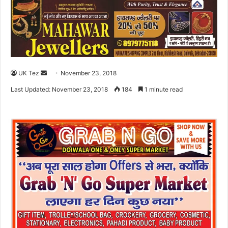
UK Tez
S
November 23, 2018
e
Last Updated: November 23, 2018
184
1 minute read
n
d
a
n
e
m
a
i
l