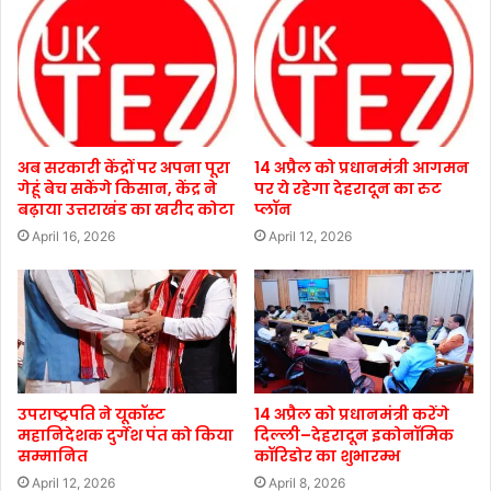
अब सरकारी केंद्रों पर अपना पूरा
14 अप्रैल को प्रधानमंत्री आगमन
गेहूं बेच सकेंगे किसान, केंद्र ने
पर ये रहेगा देहरादून का रुट
बढ़ाया उत्तराखंड का खरीद कोटा
प्लॉन
April 16, 2026
April 12, 2026
उपराष्ट्रपति ने यूकॉस्ट
14 अप्रैल को प्रधानमंत्री करेंगे
महानिदेशक दुर्गेश पंत को किया
दिल्ली–देहरादून इकोनॉमिक
सम्मानित
कॉरिडोर का शुभारम्भ
April 12, 2026
April 8, 2026