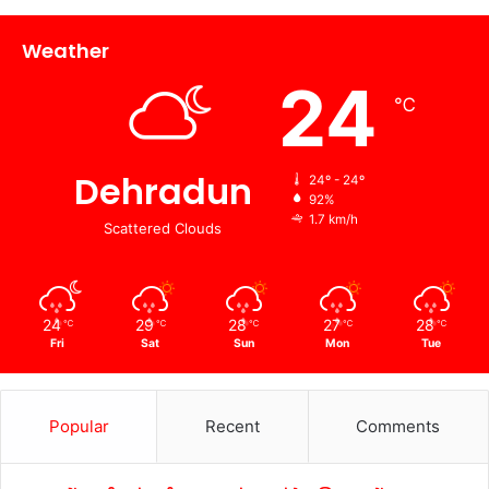
Weather
24
℃
Dehradun
24º - 24º
92%
1.7 km/h
Scattered Clouds
24
29
28
27
28
℃
℃
℃
℃
℃
Fri
Sat
Sun
Mon
Tue
Popular
Recent
Comments