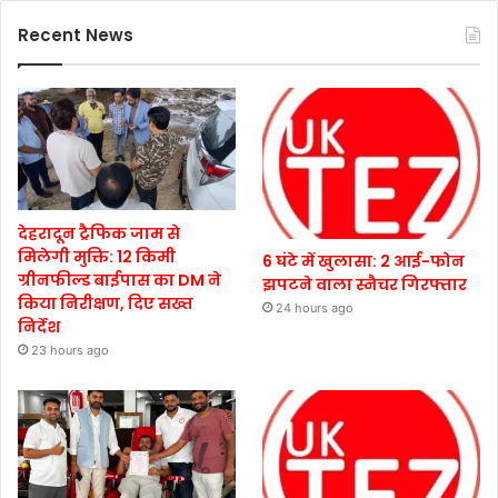
Recent News
देहरादून ट्रैफिक जाम से
मिलेगी मुक्ति: 12 किमी
6 घंटे में खुलासा: 2 आई-फोन
ग्रीनफील्ड बाईपास का DM ने
झपटने वाला स्नैचर गिरफ्तार
किया निरीक्षण, दिए सख्त
24 hours ago
निर्देश
23 hours ago