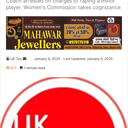
Coach arrested on charges of raping a minor
player, Women's Commission takes cognizance
UK Tez
S
January 6, 2025
Last Updated: January 6, 2025
e
805
1 minute read
n
d
a
n
e
m
a
i
l