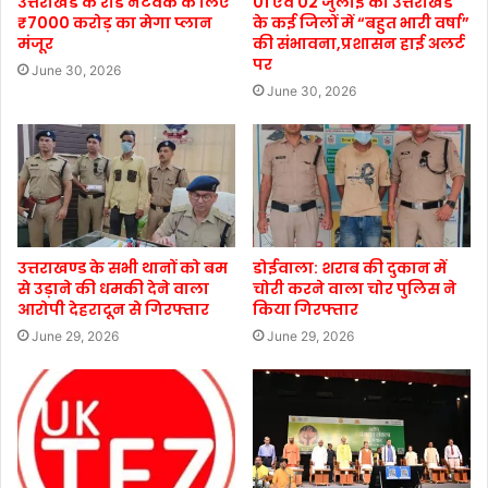
उत्तराखंड के रोड नेटवर्क के लिए
01 एवं 02 जुलाई को उत्तराखंड
₹7000 करोड़ का मेगा प्लान
के कई जिलों में “बहुत भारी वर्षा”
मंजूर
की संभावना,प्रशासन हाई अलर्ट
पर
June 30, 2026
June 30, 2026
उत्तराखण्ड के सभी थानों को बम
डोईवाला: शराब की दुकान में
से उड़ाने की धमकी देने वाला
चोरी करने वाला चोर पुलिस ने
आरोपी देहरादून से गिरफ्तार
किया गिरफ्तार
June 29, 2026
June 29, 2026