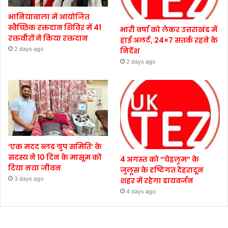
भानियावाला में आयोजित
स्वैच्छिक रक्तदान शिविर में 41
भारी वर्षा को लेकर उत्तराखंड में
रक्तवीरों ने किया रक्तदान
हाई अलर्ट, 24×7 सतर्क रहने के
2 days ago
निर्देश
2 days ago
‘एक मदद ब्लड ग्रुप समिति’ के
सदस्य ने 10 दिन के मासूम को
4 अगस्त को “चेहलुम” के
दिया नया जीवन
जुलूस के दृष्टिगत देहरादून
3 days ago
शहर में रहेगा डायवर्जन
4 days ago