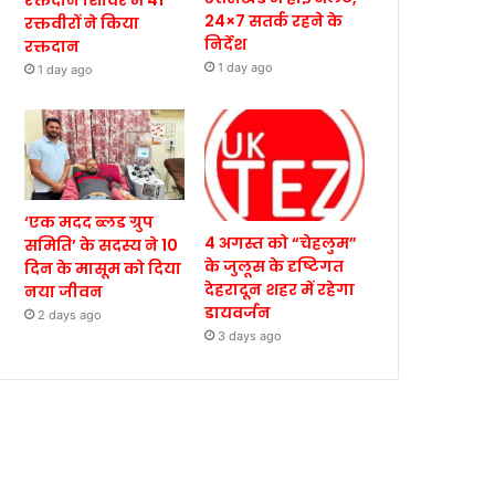
रक्तदान शिविर में 41
24×7 सतर्क रहने के
रक्तवीरों ने किया
निर्देश
रक्तदान
1 day ago
1 day ago
‘एक मदद ब्लड ग्रुप
4 अगस्त को “चेहलुम”
समिति’ के सदस्य ने 10
के जुलूस के दृष्टिगत
दिन के मासूम को दिया
देहरादून शहर में रहेगा
नया जीवन
डायवर्जन
2 days ago
3 days ago