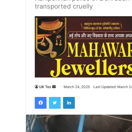
transported cruelly
UK Tez
S
March 24, 2025
Last Updated: March 2
e
Facebook
Twitter
LinkedIn
n
d
a
n
e