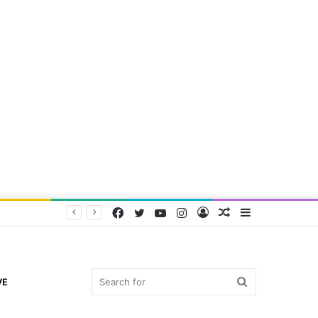
Facebook
Twitter
YouTube
Instagram
Log
Random
Sidebar
In
Article
Search
VE