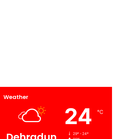
Weather
24
℃
Dehradun
29º - 24º