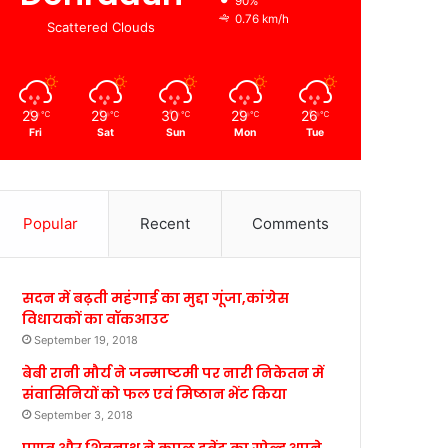
90%
0.76 km/h
Scattered Clouds
29
29
30
29
26
℃
℃
℃
℃
℃
Fri
Sat
Sun
Mon
Tue
Popular
Recent
Comments
सदन में बढ़ती महंगाई का मुद्दा गूंजा,कांग्रेस
विधायकों का वॉकआउट
September 19, 2018
बेबी रानी मौर्य ने जन्माष्टमी पर नारी निकेतन में
संवासिनियों को फल एवं मिष्ठान भेंट किया
September 3, 2018