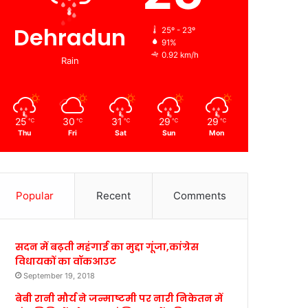
Dehradun
25º - 23º
91%
0.92 km/h
Rain
25
30
31
29
29
℃
℃
℃
℃
℃
Thu
Fri
Sat
Sun
Mon
Popular
Recent
Comments
सदन में बढ़ती महंगाई का मुद्दा गूंजा,कांग्रेस
विधायकों का वॉकआउट
September 19, 2018
बेबी रानी मौर्य ने जन्माष्टमी पर नारी निकेतन में