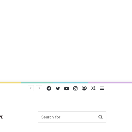
Facebook
Twitter
YouTube
Instagram
Log
Random
Sidebar
In
Article
Search
VE