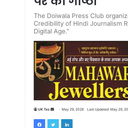
पर की गोष्ठी
The Doiwala Press Club organiz
Credibility of Hindi Journalism
Digital Age."
UK Tez
S
May 29, 2026
Last Updated: May 29, 2
e
Facebook
Twitter
LinkedIn
n