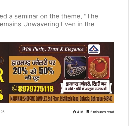
ed a seminar on the theme, "The
 Remains Unwavering Even in the
026
418
2 minutes read