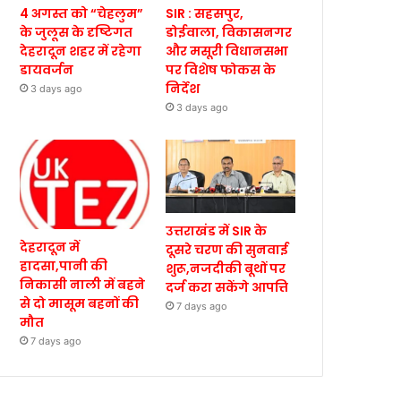
4 अगस्त को “चेहलुम”
SIR : सहसपुर,
के जुलूस के दृष्टिगत
डोईवाला, विकासनगर
देहरादून शहर में रहेगा
और मसूरी विधानसभा
डायवर्जन
पर विशेष फोकस के
निर्देश
3 days ago
3 days ago
उत्तराखंड में SIR के
देहरादून में
दूसरे चरण की सुनवाई
हादसा,पानी की
शुरू,नजदीकी बूथों पर
निकासी नाली में बहने
दर्ज करा सकेंगे आपत्ति
से दो मासूम बहनों की
7 days ago
मौत
7 days ago