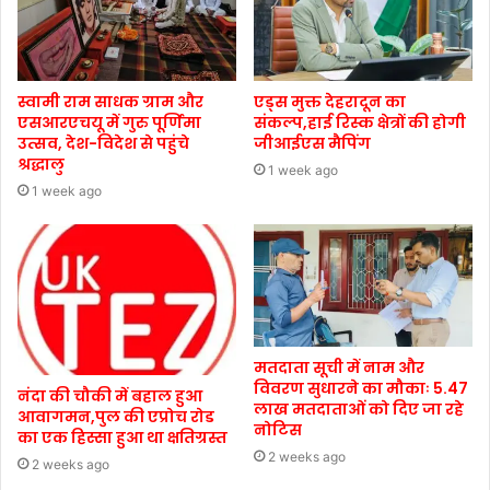
स्वामी राम साधक ग्राम और
एड्स मुक्त देहरादून का
एसआरएचयू में गुरु पूर्णिमा
संकल्प,हाई रिस्क क्षेत्रों की होगी
उत्सव, देश-विदेश से पहुंचे
जीआईएस मैपिंग
श्रद्धालु
1 week ago
1 week ago
मतदाता सूची में नाम और
विवरण सुधारने का मौकाः 5.47
नंदा की चौकी में बहाल हुआ
लाख मतदाताओं को दिए जा रहे
आवागमन,पुल की एप्रोच रोड
नोटिस
का एक हिस्सा हुआ था क्षतिग्रस्त
2 weeks ago
2 weeks ago