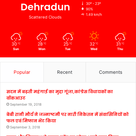
Dehradun
30º - 23º
90%
1.49 km/h
Scattered Clouds
30
28
25
32
31
℃
℃
℃
℃
℃
Sun
Mon
Tue
Wed
Thu
Popular
Recent
Comments
सदन में बढ़ती महंगाई का मुद्दा गूंजा,कांग्रेस विधायकों का
वॉकआउट
September 19, 2018
बेबी रानी मौर्य ने जन्माष्टमी पर नारी निकेतन में संवासिनियों को
फल एवं मिष्ठान भेंट किया
September 3, 2018