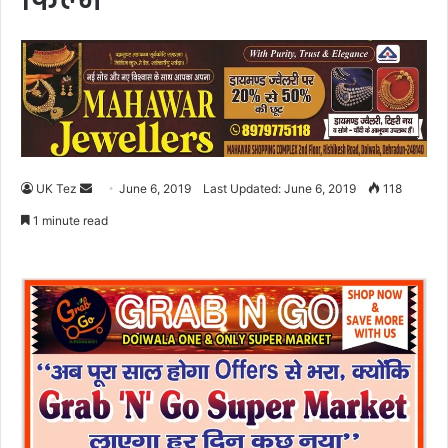
फिल्म
UK Tez
S
June 6, 2019
Last Updated: June 6, 2019
118
e
1 minute read
n
d
a
n
e
m
a
i
l