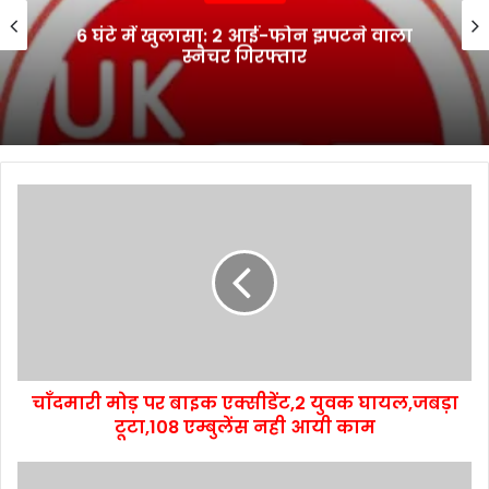
6 घंटे में खुलासा: 2 आई-फोन झपटने वाला
स्नैचर गिरफ्तार
चाँदमारी मोड़ पर बाइक एक्सीडेंट,2 युवक घायल,जबड़ा
टूटा,108 एम्बुलेंस नही आयी काम