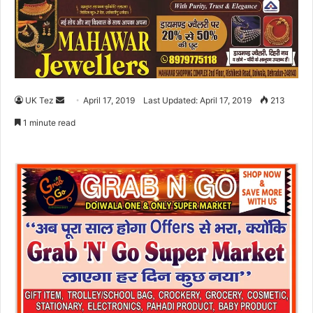
UK Tez
S
April 17, 2019
Last Updated: April 17, 2019
213
e
1 minute read
n
d
a
n
e
m
a
i
l