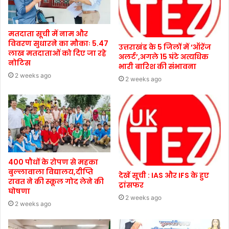
मतदाता सूची में नाम और
विवरण सुधारने का मौकाः 5.47
उत्तराखंड के 5 जिलों में ‘ऑरेंज
लाख मतदाताओं को दिए जा रहे
अलर्ट’,अगले 15 घंटे अत्यधिक
नोटिस
भारी बारिश की संभावना
2 weeks ago
2 weeks ago
400 पौधों के रोपण से महका
बुल्लावाला विद्यालय,दीप्ति
देखें सूची : IAS और IFS के हुए
रावत ने की स्कूल गोद लेने की
ट्रांसफर
घोषणा
2 weeks ago
2 weeks ago