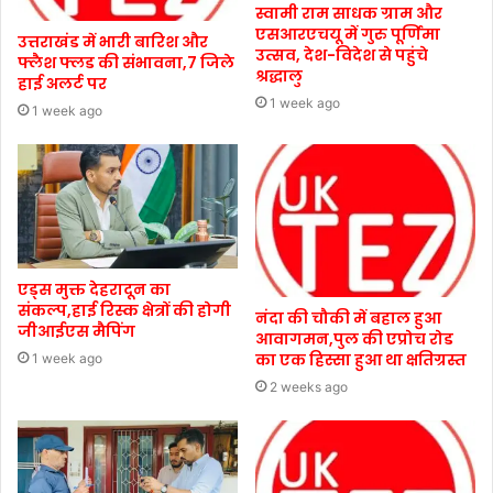
स्वामी राम साधक ग्राम और
एसआरएचयू में गुरु पूर्णिमा
उत्तराखंड में भारी बारिश और
उत्सव, देश-विदेश से पहुंचे
फ्लैश फ्लड की संभावना,7 जिले
श्रद्धालु
हाई अलर्ट पर
1 week ago
1 week ago
एड्स मुक्त देहरादून का
संकल्प,हाई रिस्क क्षेत्रों की होगी
नंदा की चौकी में बहाल हुआ
जीआईएस मैपिंग
आवागमन,पुल की एप्रोच रोड
का एक हिस्सा हुआ था क्षतिग्रस्त
1 week ago
2 weeks ago