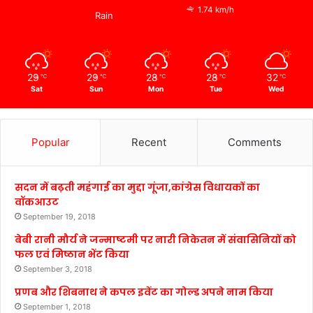
1.74 km/h
Rain
29
29
28
28
32
℃
℃
℃
℃
℃
Sat
Sun
Mon
Tue
Wed
Popular
Recent
Comments
सदन में बढ़ती महंगाई का मुद्दा गूंजा,कांग्रेस विधायकों का
वॉकआउट
September 19, 2018
बेबी रानी मौर्य ने जन्माष्टमी पर नारी निकेतन में संवासिनियों को
फल एवं मिष्ठान भेंट किया
September 3, 2018
प्रणब और शिबनाथ ने कपल इवेंट का गोल्ड अपने नाम किया
September 1, 2018