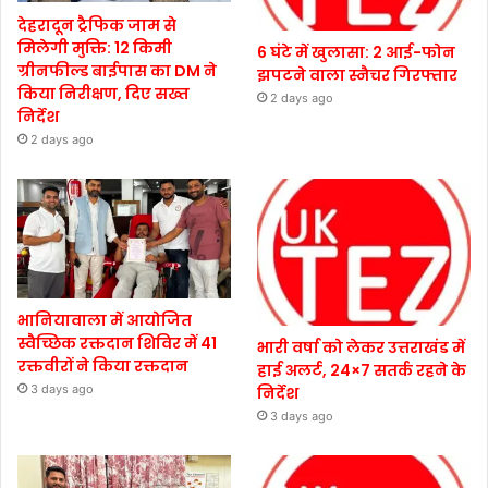
देहरादून ट्रैफिक जाम से
मिलेगी मुक्ति: 12 किमी
6 घंटे में खुलासा: 2 आई-फोन
ग्रीनफील्ड बाईपास का DM ने
झपटने वाला स्नैचर गिरफ्तार
किया निरीक्षण, दिए सख्त
2 days ago
निर्देश
2 days ago
भानियावाला में आयोजित
स्वैच्छिक रक्तदान शिविर में 41
भारी वर्षा को लेकर उत्तराखंड में
रक्तवीरों ने किया रक्तदान
हाई अलर्ट, 24×7 सतर्क रहने के
3 days ago
निर्देश
3 days ago