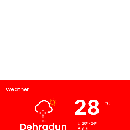
Weather
28
℃
Dehradun
29º - 24º
81%