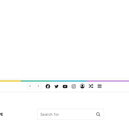
Facebook
Twitter
YouTube
Instagram
Log
Random
Sidebar
In
Article
Search
VE