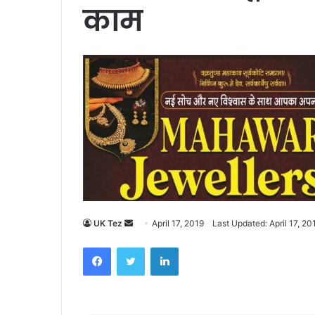
काम
UK Tez
S
April 17, 2019
Last Updated: April 17, 20
e
Facebook
Twitter
LinkedIn
n
d
a
n