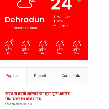
24
℃
Dehradun
24º - 24º
92%
1.7 km/h
Scattered Clouds
24
29
28
27
28
℃
℃
℃
℃
℃
Fri
Sat
Sun
Mon
Tue
Popular
Recent
Comments
सदन में बढ़ती महंगाई का मुद्दा गूंजा,कांग्रेस
विधायकों का वॉकआउट
September 19, 2018