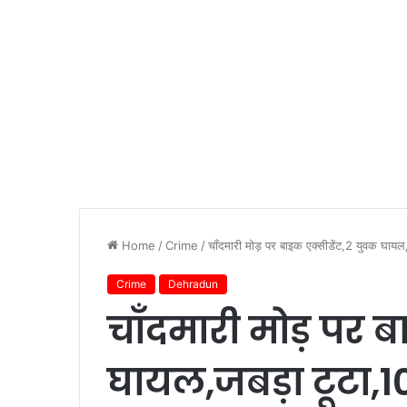
Home
/
Crime
/
चाँदमारी मोड़ पर बाइक एक्सीडेंट,2 युवक घायल
Crime
Dehradun
चाँदमारी मोड़ पर ब
घायल,जबड़ा टूटा,1