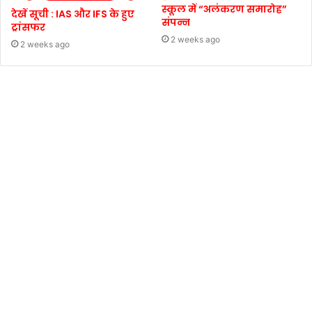
स्कूल में “अलंकरण समारोह”
देखें सूची : IAS और IFS के हुए
संपन्न
ट्रांसफर
2 weeks ago
2 weeks ago