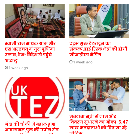
स्वामी राम साधक ग्राम और
एड्स मुक्त देहरादून का
एसआरएचयू में गुरु पूर्णिमा
संकल्प,हाई रिस्क क्षेत्रों की होगी
उत्सव, देश-विदेश से पहुंचे
जीआईएस मैपिंग
श्रद्धालु
1 week ago
1 week ago
मतदाता सूची में नाम और
विवरण सुधारने का मौकाः 5.47
नंदा की चौकी में बहाल हुआ
लाख मतदाताओं को दिए जा रहे
आवागमन,पुल की एप्रोच रोड
नोटिस