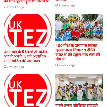
का एक हिस्सा हुआ था क्षतिग्रस्त
2 weeks ago
2 weeks ago
400 पौधों के रोपण से महका
बुल्लावाला विद्यालय,दीप्ति
उत्तराखंड के 5 जिलों में ‘ऑरेंज
रावत ने की स्कूल गोद लेने की
अलर्ट’,अगले 15 घंटे अत्यधिक
घोषणा
भारी बारिश की संभावना
2 weeks ago
2 weeks ago
होली एंजल सीनियर सेकेंडरी