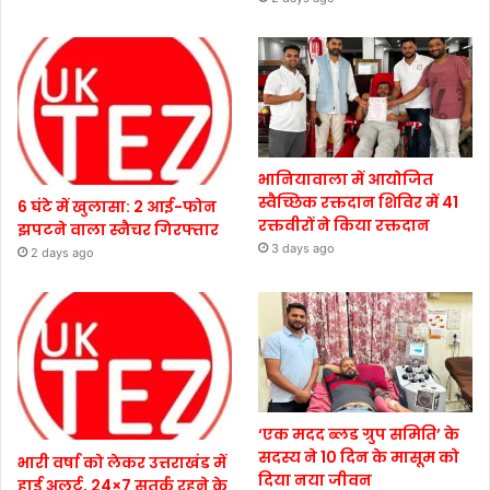
भानियावाला में आयोजित
स्वैच्छिक रक्तदान शिविर में 41
6 घंटे में खुलासा: 2 आई-फोन
रक्तवीरों ने किया रक्तदान
झपटने वाला स्नैचर गिरफ्तार
3 days ago
2 days ago
‘एक मदद ब्लड ग्रुप समिति’ के
सदस्य ने 10 दिन के मासूम को
भारी वर्षा को लेकर उत्तराखंड में
दिया नया जीवन
हाई अलर्ट, 24×7 सतर्क रहने के