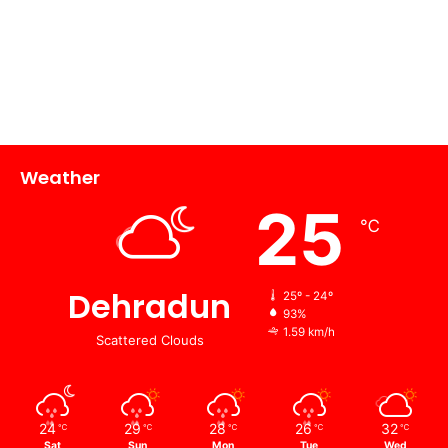
Weather
25
℃
Dehradun
25º - 24º
93%
1.59 km/h
Scattered Clouds
24
29
28
26
32
℃
℃
℃
℃
℃
Sat
Sun
Mon
Tue
Wed