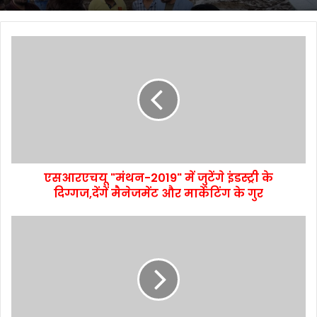
एसआरएचयू "मंथन-2019" में जुटेंगे इंडस्ट्री के
दिग्गज,देंगें मैनेजमेंट और मार्केटिंग के गुर