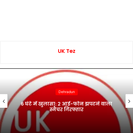
UK Tez
Dehradun
6 घंटे में खुलासा: 2 आई-फोन झपटने वाला
स्नैचर गिरफ्तार