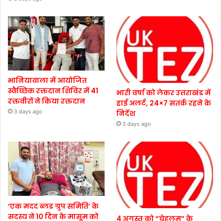
भानियावाला में आयोजित
स्वैच्छिक रक्तदान शिविर में 41
भारी वर्षा को लेकर उत्तराखंड में
रक्तवीरों ने किया रक्तदान
हाई अलर्ट, 24×7 सतर्क रहने के
3 days ago
निर्देश
3 days ago
‘एक मदद ब्लड ग्रुप समिति’ के
सदस्य ने 10 दिन के मासूम को
4 अगस्त को “चेहलुम” के