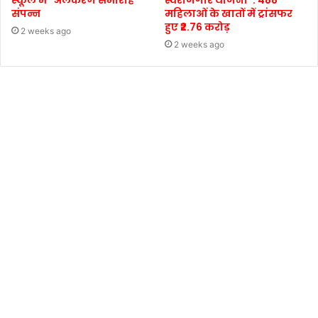
स्कूल में “अलंकरण समारोह”
स्वरोजगार योजना’ : 488
संपन्न
महिलाओं के खातों में ट्रांसफर
हुए ₹2.76 करोड़
2 weeks ago
2 weeks ago