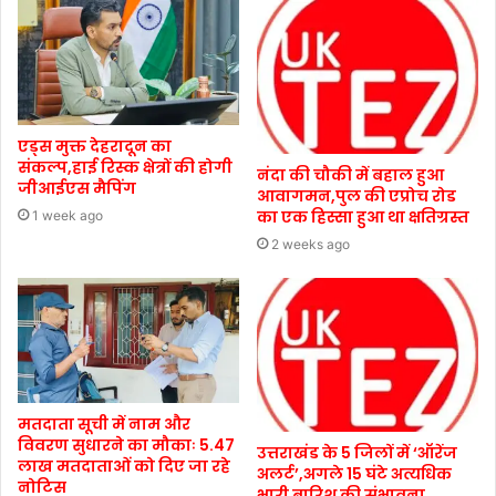
एड्स मुक्त देहरादून का
संकल्प,हाई रिस्क क्षेत्रों की होगी
नंदा की चौकी में बहाल हुआ
जीआईएस मैपिंग
आवागमन,पुल की एप्रोच रोड
का एक हिस्सा हुआ था क्षतिग्रस्त
1 week ago
2 weeks ago
मतदाता सूची में नाम और
विवरण सुधारने का मौकाः 5.47
उत्तराखंड के 5 जिलों में ‘ऑरेंज
लाख मतदाताओं को दिए जा रहे
अलर्ट’,अगले 15 घंटे अत्यधिक
नोटिस
भारी बारिश की संभावना