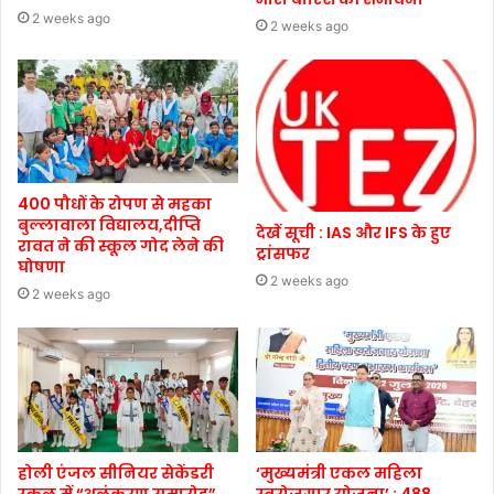
2 weeks ago
2 weeks ago
400 पौधों के रोपण से महका
बुल्लावाला विद्यालय,दीप्ति
देखें सूची : IAS और IFS के हुए
रावत ने की स्कूल गोद लेने की
ट्रांसफर
घोषणा
2 weeks ago
2 weeks ago
होली एंजल सीनियर सेकेंडरी
‘मुख्यमंत्री एकल महिला