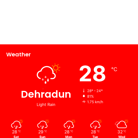
Weather
28
℃
Dehradun
28º - 24º
81%
1.75 km/h
Light Rain
28
29
28
28
32
℃
℃
℃
℃
℃
Sat
Sun
Mon
Tue
Wed