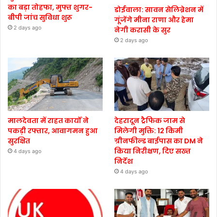
का बड़ा तोहफा, मुफ्त शुगर-
डोईवाला: सावन सेलिब्रेशन में
बीपी जांच सुविधा शुरू
गूंजेंगे मीना राणा और हेमा
2 days ago
नेगी करासी के सुर
2 days ago
मालदेवता में राहत कार्यों ने
देहरादून ट्रैफिक जाम से
पकड़ी रफ्तार, आवागमन हुआ
मिलेगी मुक्ति: 12 किमी
सुरक्षित
ग्रीनफील्ड बाईपास का DM ने
किया निरीक्षण, दिए सख्त
4 days ago
निर्देश
4 days ago