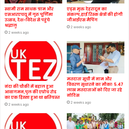
स्वामी राम साधक ग्राम और
एड्स मुक्त देहरादून का
एसआरएचयू में गुरु पूर्णिमा
संकल्प,हाई रिस्क क्षेत्रों की होगी
उत्सव, देश-विदेश से पहुंचे
जीआईएस मैपिंग
श्रद्धालु
2 weeks ago
2 weeks ago
मतदाता सूची में नाम और
विवरण सुधारने का मौकाः 5.47
नंदा की चौकी में बहाल हुआ
लाख मतदाताओं को दिए जा रहे
आवागमन,पुल की एप्रोच रोड
नोटिस
का एक हिस्सा हुआ था क्षतिग्रस्त
2 weeks ago
2 weeks ago