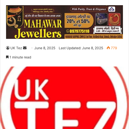
UK Tez
S
June 8, 2025
Last Updated: June 8, 2025
779
e
1 minute read
n
d
a
n
e
m
a
i
l