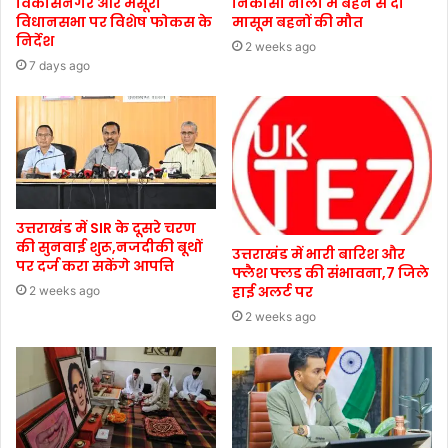
विकासनगर और मसूरी
निकासी नाली में बहने से दो
विधानसभा पर विशेष फोकस के
मासूम बहनों की मौत
निर्देश
2 weeks ago
7 days ago
उत्तराखंड में SIR के दूसरे चरण
की सुनवाई शुरू,नजदीकी बूथों
उत्तराखंड में भारी बारिश और
पर दर्ज करा सकेंगे आपत्ति
फ्लैश फ्लड की संभावना,7 जिले
हाई अलर्ट पर
2 weeks ago
2 weeks ago