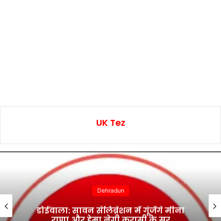
UK Tez
Dehradun
डोईवाला: सावन सेलिब्रेशन में गूंजेंगे मीना
राणा और हेमा नेगी करासी के सुर