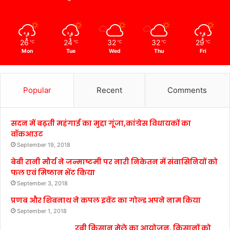
26
24
32
32
29
℃
℃
℃
℃
℃
Mon
Tue
Wed
Thu
Fri
Popular
Recent
Comments
सदन में बढ़ती महंगाई का मुद्दा गूंजा,कांग्रेस विधायकों का
वॉकआउट
September 19, 2018
बेबी रानी मौर्य ने जन्माष्टमी पर नारी निकेतन में संवासिनियों को
फल एवं मिष्ठान भेंट किया
September 3, 2018
प्रणब और शिबनाथ ने कपल इवेंट का गोल्ड अपने नाम किया
September 1, 2018
रबी किसान मेले का आयोजन, किसानों को