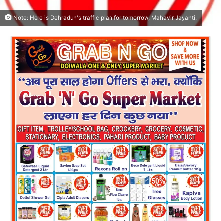
Note: Here is Dehradun's traffic plan for tomorrow, Mahavir Jayanti.