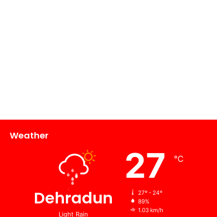
Weather
27
℃
Dehradun
27º - 24º
89%
1.03 km/h
Light Rain