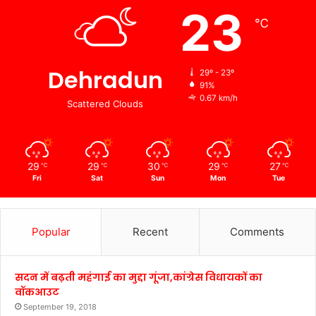
23
℃
Dehradun
29º - 23º
91%
0.67 km/h
Scattered Clouds
29
29
30
29
27
℃
℃
℃
℃
℃
Fri
Sat
Sun
Mon
Tue
Popular
Recent
Comments
सदन में बढ़ती महंगाई का मुद्दा गूंजा,कांग्रेस विधायकों का
वॉकआउट
September 19, 2018