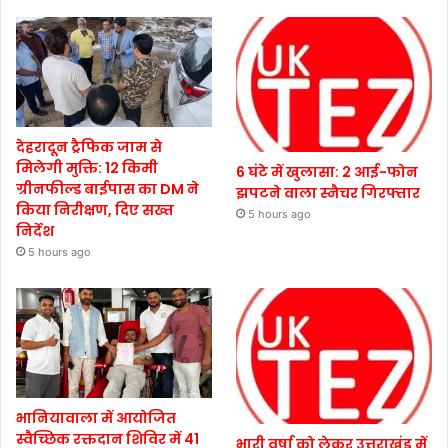
देहरादून ट्रैफिक जाम से
मिलेगी मुक्ति: 12 किमी
6 घंटे में खुलासा: 2 आई-फोन
ग्रीनफील्ड बाईपास का DM ने
झपटने वाला स्नैचर गिरफ्तार
किया निरीक्षण, दिए सख्त
5 hours ago
निर्देश
5 hours ago
भानियावाला में आयोजित
स्वैच्छिक रक्तदान शिविर में 41
भारी वर्षा को लेकर उत्तराखंड में