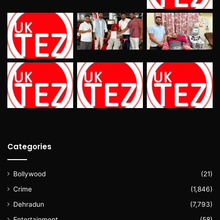
Categories
Bollywood
(21)
Crime
(1,846)
Dehradun
(7,793)
Entertainment
(58)