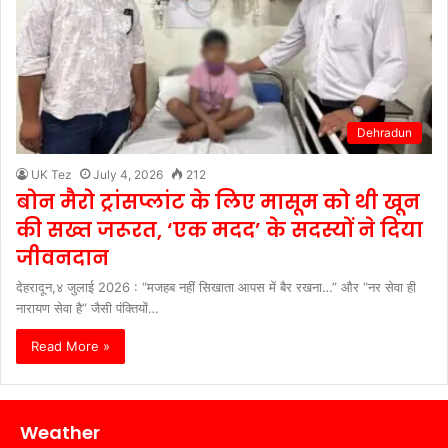
Dehradun
UK Tez
July 4, 2026
212
बोन मैरो ट्रांसप्लांट के लिए मासूम को थी खून
की सख्त जरूरत, ‘एक मदद’ के सदस्यों ने दिया
जीवनदान
देहरादून,४ जुलाई 2026 : “मजहब नहीं सिखाता आपस में बैर रखना…” और “नर सेवा ही
नारायण सेवा है” जैसी पंक्तियों…
Read More »
Weather