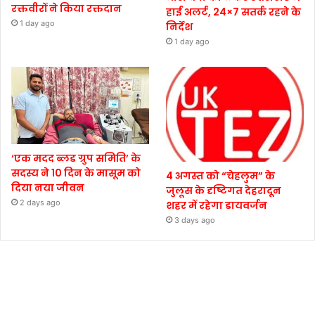
रक्तवीरों ने किया रक्तदान
हाई अलर्ट, 24×7 सतर्क रहने के
1 day ago
निर्देश
1 day ago
‘एक मदद ब्लड ग्रुप समिति’ के
सदस्य ने 10 दिन के मासूम को
4 अगस्त को “चेहलुम” के
दिया नया जीवन
जुलूस के दृष्टिगत देहरादून
2 days ago
शहर में रहेगा डायवर्जन
3 days ago