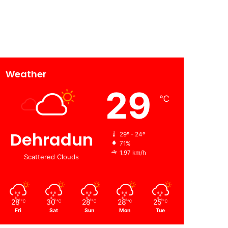
Weather
29
℃
Dehradun
29º - 24º
71%
1.97 km/h
Scattered Clouds
28
30
28
28
25
℃
℃
℃
℃
℃
Fri
Sat
Sun
Mon
Tue