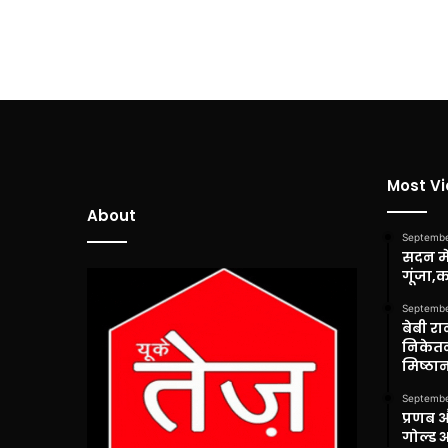
Most V
About
Septembe
सदन में
गूंजा,
Septembe
बेबी रा
निकेतन
मिष्ठान
Septembe
प्रणब 
गोल्ड 