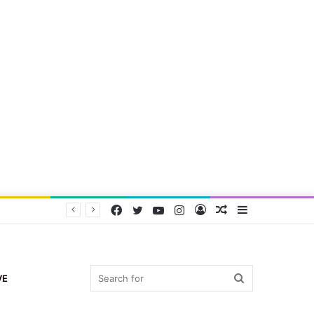
Facebook
Twitter
YouTube
Instagram
Log
Random
Sidebar
In
Article
Search
VE