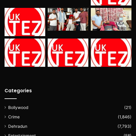
Categories
Bollywood
(21)
Crime
(1,846)
Dehradun
(7,793)
Entertainment
(58)