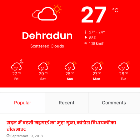
27
℃
Dehradun
27º - 24º
88%
1.16 km/h
Scattered Clouds
27
29
28
27
28
℃
℃
℃
℃
℃
Fri
Sat
Sun
Mon
Tue
Popular
Recent
Comments
सदन में बढ़ती महंगाई का मुद्दा गूंजा,कांग्रेस विधायकों का
वॉकआउट
September 19, 2018