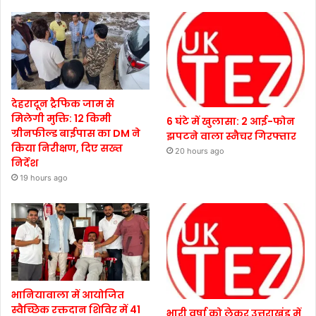
देहरादून ट्रैफिक जाम से
मिलेगी मुक्ति: 12 किमी
6 घंटे में खुलासा: 2 आई-फोन
ग्रीनफील्ड बाईपास का DM ने
झपटने वाला स्नैचर गिरफ्तार
किया निरीक्षण, दिए सख्त
20 hours ago
निर्देश
19 hours ago
भानियावाला में आयोजित
स्वैच्छिक रक्तदान शिविर में 41
भारी वर्षा को लेकर उत्तराखंड में