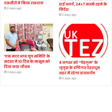
रक्तवीरों ने किया रक्तदान
हाई अलर्ट, 24×7 सतर्क रहने के
2 days ago
निर्देश
2 days ago
‘एक मदद ब्लड ग्रुप समिति’ के
सदस्य ने 10 दिन के मासूम को
4 अगस्त को “चेहलुम” के
दिया नया जीवन
जुलूस के दृष्टिगत देहरादून
3 days ago
शहर में रहेगा डायवर्जन
4 days ago