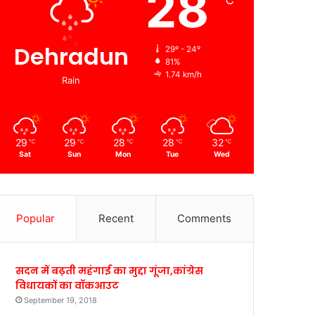
28
℃
Dehradun
29º - 24º
81%
1.74 km/h
Rain
29
29
28
28
32
℃
℃
℃
℃
℃
Sat
Sun
Mon
Tue
Wed
Popular
Recent
Comments
सदन में बढ़ती महंगाई का मुद्दा गूंजा,कांग्रेस
विधायकों का वॉकआउट
September 19, 2018