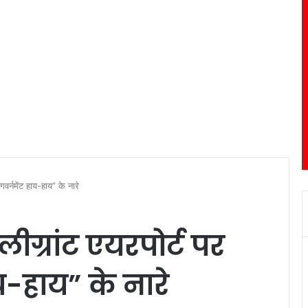
गवर्नमेंट हाय-हाय” के नारे
ीग्रांट एयरपोर्ट पर
य-हाय” के नारे