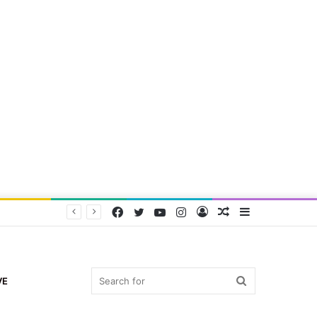
Facebook
Twitter
YouTube
Instagram
Log
Random
Sidebar
In
Article
Search
VE