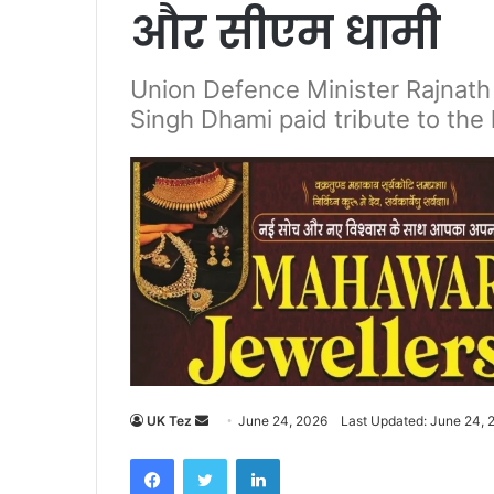
और सीएम धामी
Union Defence Minister Rajnath
Singh Dhami paid tribute to the 
UK Tez
S
June 24, 2026
Last Updated: June 24, 
e
Facebook
Twitter
LinkedIn
n