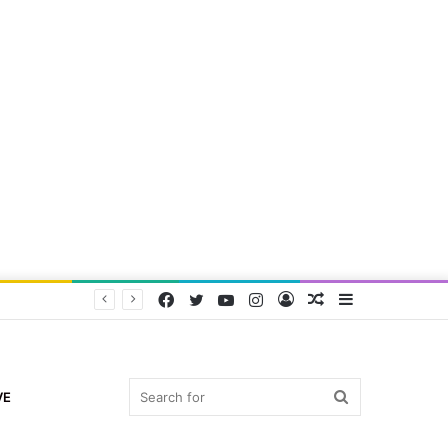
Facebook
Twitter
YouTube
Instagram
Log
Random
Sidebar
In
Article
Search
VE