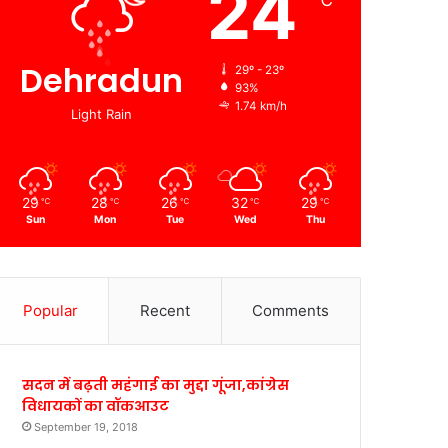
24
℃
Dehradun
29º - 23º
93%
1.74 km/h
Light Rain
29
28
26
32
29
℃
℃
℃
℃
℃
Sun
Mon
Tue
Wed
Thu
Popular
Recent
Comments
सदन में बढ़ती महंगाई का मुद्दा गूंजा,कांग्रेस
विधायकों का वॉकआउट
September 19, 2018