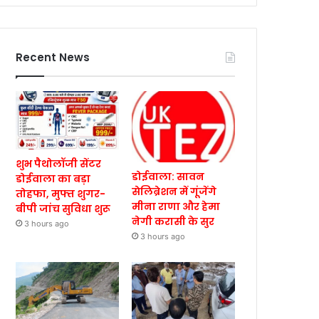
Recent News
शुभ पैथोलॉजी सेंटर
डोईवाला: सावन
डोईवाला का बड़ा
सेलिब्रेशन में गूंजेंगे
तोहफा, मुफ्त शुगर-
मीना राणा और हेमा
बीपी जांच सुविधा शुरू
नेगी करासी के सुर
3 hours ago
3 hours ago